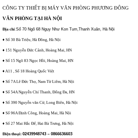
CÔNG TY THIẾT BỊ MÁY VĂN PHÒNG PHƯƠNG ĐÔNG
VĂN PHÒNG TẠI HÀ NỘI
Địa chỉ
:
Số 70 Ngõ 68 Ngụy Như Kon Tum,Thanh Xuân, Hà Nội
♦ Số 30 Bà Triệu, Hà Đông, Hà Nội
♦ 151 Nguyễn Đức Cảnh, Hoàng Mai, HN
♦ Số 15 Ngõ 83 Ngọc Hồi, Hoàng Mai, HN
♦ A11 , Số 18 Hoàng Quốc Việt
♦ Số 7A Lê Đức Thọ, Nam Từ Liêm, Hà Nội
♦ Số 54A Nguyễn Chí Thanh, Đống Đa, HN
♦ Số 390 Nguyễn văn Cừ, Long Biên, Hà Nội
♦ Số 96A Định Công, Hoàng Mai, Hà Nội
♦ Số 27 Mai Hắc Đế, Hai Bà Trưng, Hà Nội
Điện thoại:
02439948743 – 0866636603