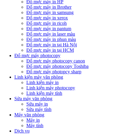
Đổ mực máy in HP
Đổ mực máy in Brother
Đổ mực máy in samsung
Đổ mực máy in xerox
Đổ mực máy in ricoh
Đổ mực máy in pantum
Đổ mực máy in laser màu
Đổ mực máy in phun màu
Đổ mực máy in tại Hà Nội
Đổ mực máy in tại HCM
Đổ mực máy photocopy
Đổ mực máy photocopy canon
Đổ mực máy photocopy Toshiba
Đổ mực máy photopcy sharp
Linh kiện máy văn phòng
Linh kiện máy in
Linh kiện máy photocopy
Linh kiện máy tính
Sửa máy văn phòng
Sửa máy in
Sửa máy tính
Máy văn phòng
Máy in
Máy tính
Dịch vụ