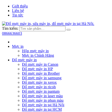
Giới thiệu
Liên hệ
Tin tức
Tìm kiếm:
0866636603
Mực in
Hộp mực máy in
Mực in Chính Hãng
Đổ mực máy in
Đổ mực máy in Canon
Đổ mực máy in HP
Đổ mực máy in Brother
Đổ mực máy in samsung
Đổ mực máy in xerox
Đổ mực máy in ricoh
Đổ mực máy in pantum
Đổ mực máy in laser màu
Đổ mực máy in phun màu
Đổ mực máy in tại Hà Nội
Đổ mực máy in tại HCM