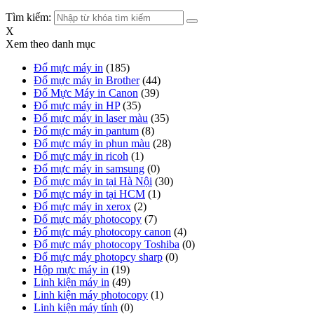
Tìm kiếm:
X
Xem theo danh mục
Đổ mực máy in
(185)
Đổ mực máy in Brother
(44)
Đổ Mực Máy in Canon
(39)
Đổ mực máy in HP
(35)
Đổ mực máy in laser màu
(35)
Đổ mực máy in pantum
(8)
Đổ mực máy in phun màu
(28)
Đổ mực máy in ricoh
(1)
Đổ mực máy in samsung
(0)
Đổ mực máy in tại Hà Nội
(30)
Đổ mực máy in tại HCM
(1)
Đổ mực máy in xerox
(2)
Đổ mực máy photocopy
(7)
Đổ mực máy photocopy canon
(4)
Đổ mực máy photocopy Toshiba
(0)
Đổ mực máy photopcy sharp
(0)
Hộp mực máy in
(19)
Linh kiện máy in
(49)
Linh kiện máy photocopy
(1)
Linh kiện máy tính
(0)