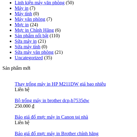
Linh kiện máy văn phòng
(50)
Máy in
(7)
Máy tính
(0)
Máy văn phòng
(7)
Mực in
(24)
Mực in Chính Hãng
(6)
Sản phẩm nổi bật
(110)
Sửa máy in
(21)
Sửa máy tính
(0)
Sửa máy văn phòng
(21)
Uncategorized
(35)
Sản phẩm mới
Thay trống máy in HP M211DW giá bao nhiêu
Liên hệ
Bộ trống máy in brother dcp-b7535dw
250.000
₫
Báo giá đổ mực máy in Canon tại nhà
Liên hệ
Báo giá đổ mực máy in Brother chính hãng