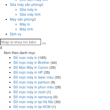
Sửa máy văn phòng
Sửa máy in
Sửa máy tính
Máy văn phòng
Máy in
Máy tính
Dịch vụ
Tìm
kiếm:
X
Xem theo danh mục
Đổ mực máy in
(185)
Đổ mực máy in Brother
(44)
Đổ Mực Máy in Canon
(39)
Đổ mực máy in HP
(35)
Đổ mực máy in laser màu
(35)
Đổ mực máy in pantum
(8)
Đổ mực máy in phun màu
(28)
Đổ mực máy in ricoh
(1)
Đổ mực máy in samsung
(0)
Đổ mực máy in tại Hà Nội
(30)
Đổ mực máy in tại HCM
(1)