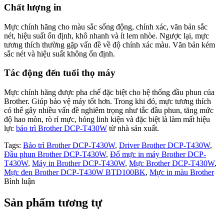
Chất lượng in
Mực chính hãng cho màu sắc sống động, chính xác, văn bản sắc
nét, hiệu suất ổn định, khô nhanh và ít lem nhòe. Ngược lại, mực
tương thích thường gặp vấn đề về độ chính xác màu. Văn bản kém
sắc nét và hiệu suất không ổn định.
Tác động đến tuổi thọ máy
Mực chính hãng được pha chế đặc biệt cho hệ thống đầu phun của
Brother. Giúp bảo vệ máy tốt hơn. Trong khi đó, mực tương thích
có thể gây nhiều vấn đề nghiêm trọng như tắc đầu phun, tăng mức
độ hao mòn, rò rỉ mực, hỏng linh kiện và đặc biệt là làm mất hiệu
lực
bảo trì Brother DCP-T430W
từ nhà sản xuất.
Tags:
Bảo trì Brother DCP-T430W
,
Driver Brother DCP-T430W
,
Đầu phun Brother DCP-T430W
,
Đổ mực in máy Brother DCP-
T430W
,
Máy in Brother DCP-T430W
,
Mực Brother DCP-T430W
,
Mực đen Brother DCP-T430W BTD100BK
,
Mực in màu Brother
Bình luận
Sản phẩm tương tự