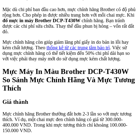
Mặc dù chi phí ban đầu cao hơn, mực chính hãng Brother có độ phủ
rộng hơn. Cho phép in được nhiều trang hơn với mỗi chai mực. Khi
đổ mực in máy Brother DCP-T430W
chính hãng. Bạn tránh
được các chi phí sửa chữa. Thay thế đầu phun bị hỏng – vốn rất đắt
đỏ.
Mực chính hãng còn giúp giảm lãng phí giấy in do bản in lỗi hay
kém chất lượng. Theo
thống kê từ các trung tâm bảo trì
. Việc sử
dụng mực chính hãng có thể tiết kiệm đến 50% chi phí dài hạn so
với việc phải thay máy mới do sử dụng mực kém chất lượng.
Mực Máy In Màu Brother DCP-T430W
So Sánh Mực Chính Hãng Và Mực Tương
Thích
Giá thành
Mực chính hãng Brother thường đắt hơn 2-3 lần so với mực tương
thích. Ví dụ, một chai mực đen chính hãng có giá từ 300.000-
400.000 VND. Trong khi mực tương thích chỉ khoảng 100.000-
150.000 VND.