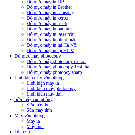
Đổ mực máy in HP
Đổ mực máy in Brother
Đổ mực máy in samsung
Đổ mực máy in xerox
Đổ mực máy in ricoh
Đổ mực máy in pantum
Đổ mực máy in laser màu
Đổ mực máy in phun màu
Đổ mực máy in tại Hà Nội
Đổ mực máy in tại HCM
Đổ mực máy photocopy
Đổ mực máy photocopy canon
Đổ mực máy photocopy Toshiba
Đổ mực máy photopcy sharp
Linh kiện máy văn phòng
Linh kiện máy in
Linh kiện máy photocopy
Linh kiện máy tính
Sửa máy văn phòng
Sửa máy in
Sửa máy tính
Máy văn phòng
Máy in
Máy tính
Dịch vụ