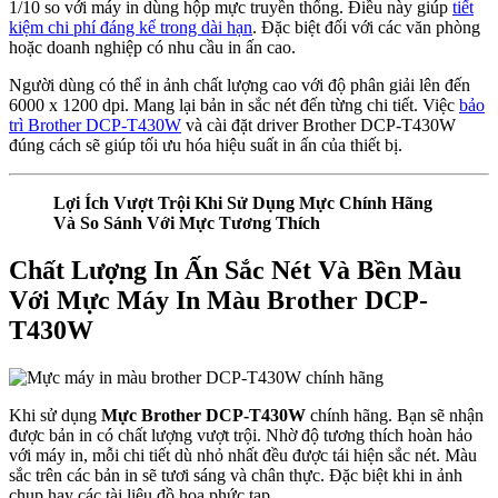
1/10 so với máy in dùng hộp mực truyền thống. Điều này giúp
tiết
kiệm chi phí đáng kể trong dài hạn
. Đặc biệt đối với các văn phòng
hoặc doanh nghiệp có nhu cầu in ấn cao.
Người dùng có thể in ảnh chất lượng cao với độ phân giải lên đến
6000 x 1200 dpi. Mang lại bản in sắc nét đến từng chi tiết. Việc
bảo
trì Brother DCP-T430W
và cài đặt driver Brother DCP-T430W
đúng cách sẽ giúp tối ưu hóa hiệu suất in ấn của thiết bị.
Lợi Ích Vượt Trội Khi Sử Dụng Mực Chính Hãng
Và So Sánh Với Mực Tương Thích
Chất Lượng In Ấn Sắc Nét Và Bền Màu
Với Mực Máy In Màu Brother DCP-
T430W
Khi sử dụng
Mực Brother DCP-T430W
chính hãng. Bạn sẽ nhận
được bản in có chất lượng vượt trội. Nhờ độ tương thích hoàn hảo
với máy in, mỗi chi tiết dù nhỏ nhất đều được tái hiện sắc nét. Màu
sắc trên các bản in sẽ tươi sáng và chân thực. Đặc biệt khi in ảnh
chụp hay các tài liệu đồ họa phức tạp.