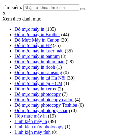
Tìm kiếm:
X
Xem theo danh mục
Đổ mực máy in
(185)
Đổ mực máy in Brother
(44)
Đổ Mực Máy in Canon
(39)
Đổ mực máy in HP
(35)
Đổ mực máy in laser màu
(35)
Đổ mực máy in pantum
(8)
Đổ mực máy in phun màu
(28)
Đổ mực máy in ricoh
(1)
Đổ mực máy in samsung
(0)
Đổ mực máy in tại Hà Nội
(30)
Đổ mực máy in tại HCM
(1)
Đổ mực máy in xerox
(2)
Đổ mực máy photocopy
(7)
Đổ mực máy photocopy canon
(4)
Đổ mực máy photocopy Toshiba
(0)
Đổ mực máy photopcy sharp
(0)
Hộp mực máy in
(19)
Linh kiện máy in
(49)
Linh kiện máy photocopy
(1)
Linh kiện máy tính
(0)