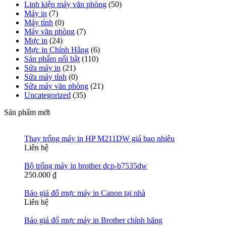
Linh kiện máy văn phòng
(50)
Máy in
(7)
Máy tính
(0)
Máy văn phòng
(7)
Mực in
(24)
Mực in Chính Hãng
(6)
Sản phẩm nổi bật
(110)
Sửa máy in
(21)
Sửa máy tính
(0)
Sửa máy văn phòng
(21)
Uncategorized
(35)
Sản phẩm mới
Thay trống máy in HP M211DW giá bao nhiêu
Liên hệ
Bộ trống máy in brother dcp-b7535dw
250.000
₫
Báo giá đổ mực máy in Canon tại nhà
Liên hệ
Báo giá đổ mực máy in Brother chính hãng