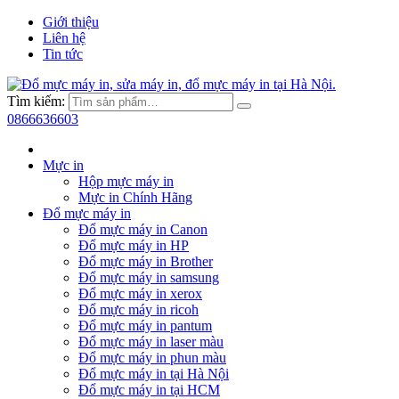
Giới thiệu
Liên hệ
Tin tức
Tìm kiếm:
0866636603
Mực in
Hộp mực máy in
Mực in Chính Hãng
Đổ mực máy in
Đổ mực máy in Canon
Đổ mực máy in HP
Đổ mực máy in Brother
Đổ mực máy in samsung
Đổ mực máy in xerox
Đổ mực máy in ricoh
Đổ mực máy in pantum
Đổ mực máy in laser màu
Đổ mực máy in phun màu
Đổ mực máy in tại Hà Nội
Đổ mực máy in tại HCM