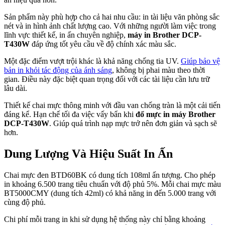
Sản phẩm này phù hợp cho cả hai nhu cầu: in tài liệu văn phòng sắc
nét và in hình ảnh chất lượng cao. Với những người làm việc trong
lĩnh vực thiết kế, in ấn chuyên nghiệp,
máy in Brother DCP-
T430W
đáp ứng tốt yêu cầu về độ chính xác màu sắc.
Một đặc điểm vượt trội khác là khả năng chống tia UV.
Giúp bảo vệ
bản in khỏi tác động của ánh sáng
, không bị phai màu theo thời
gian. Điều này đặc biệt quan trọng đối với các tài liệu cần lưu trữ
lâu dài.
Thiết kế chai mực thông minh với đầu van chống tràn là một cải tiến
đáng kể. Hạn chế tối đa việc vấy bẩn khi
đổ mực in máy Brother
DCP-T430W
. Giúp quá trình nạp mực trở nên đơn giản và sạch sẽ
hơn.
Dung Lượng Và Hiệu Suất In Ấn
Chai mực đen BTD60BK có dung tích 108ml ấn tượng. Cho phép
in khoảng 6.500 trang tiêu chuẩn với độ phủ 5%. Mỗi chai mực màu
BT5000CMY (dung tích 42ml) có khả năng in đến 5.000 trang với
cùng độ phủ.
Chi phí mỗi trang in khi sử dụng hệ thống này chỉ bằng khoảng