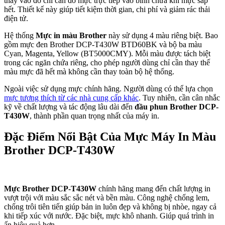
thay vào đó chỉ cần đổ mực trực tiếp vào bình chứa khi mực sắp
hết. Thiết kế này giúp tiết kiệm thời gian, chi phí và giảm rác thải
điện tử.
Hệ thống
Mực in màu Brother
này sử dụng 4 màu riêng biệt. Bao
gồm mực đen Brother DCP-T430W BTD60BK và bộ ba màu
Cyan, Magenta, Yellow (BT5000CMY). Mỗi màu được tách biệt
trong các ngăn chứa riêng, cho phép người dùng chỉ cần thay thế
màu mực đã hết mà không cần thay toàn bộ hệ thống.
Ngoài việc sử dụng mực chính hãng. Người dùng có thể lựa chọn
mực tương thích từ các nhà cung cấp khác
. Tuy nhiên, cần cân nhắc
kỹ về chất lượng và tác động lâu dài đến
đầu phun Brother DCP-
T430W
, thành phần quan trọng nhất của máy in.
Đặc Điểm Nổi Bật Của Mực Máy In Màu
Brother DCP-T430W
Mực Brother DCP-T430W
chính hãng mang đến chất lượng in
vượt trội với màu sắc sắc nét và bền màu. Công nghệ chống lem,
chống trôi tiên tiến giúp bản in luôn đẹp và không bị nhòe, ngay cả
khi tiếp xúc với nước. Đặc biệt, mực khô nhanh. Giúp quá trình in
ấn hiệu quả hơn.