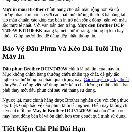
Mực in màu Brother
chính hãng cho dải màu rộng hơn và độ
tương phản cao hơn so với các loại mực tương thích. Khả năng tái
tạo màu chuẩn xác giúp các bản in trở nên sống động, gần với màu
sắc thực tế nhất. Với văn bản đen trắng.
Mực đen Brother DCP-
T430W BTD100BK
mang lại nét chữ rõ ràng, không bị lem hay
nhòe. Giúp người đọc dễ dàng tiếp nhận thông tin.
Bảo Vệ Đầu Phun Và Kéo Dài Tuổi Thọ
Máy In
Đầu phun Brother DCP-T430W
chính là trái tim của máy in.
Mực không chính hãng thường chứa nhiều tạp chất, dễ gây tắc
nghẽn và hư hỏng bộ phận quan trọng này.
Các chuyên gia kỹ thuật
khuyến cáo rằng việc sử dụng mực kém chất lượng có thể khiến bạn
phải thay mới đầu phun chỉ sau vài tháng sử dụng.
Ngược lại, mực chính hãng được Brother nghiên cứu với công thức
đặc biệt. Giúp bảo vệ đầu phun khỏi tắc nghẽn. Điều này không chỉ
kéo dài tuổi thọ
Máy in Brother DCP-T430W
mà còn đảm bảo
máy hoạt động bền bỉ và ổn định hơn trong suốt quá trình sử dụng.
Tiết Kiệm Chi Phí Dài Hạn