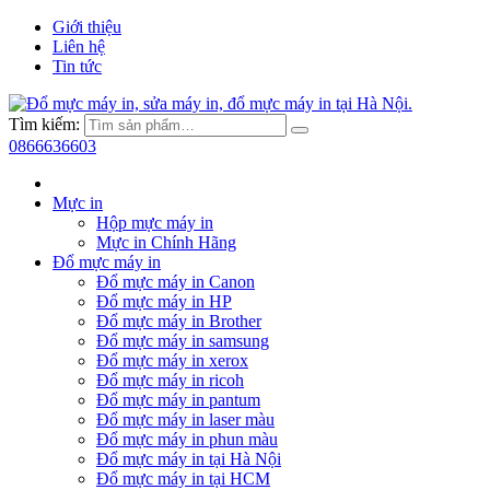
Giới thiệu
Liên hệ
Tin tức
Tìm kiếm:
0866636603
Mực in
Hộp mực máy in
Mực in Chính Hãng
Đổ mực máy in
Đổ mực máy in Canon
Đổ mực máy in HP
Đổ mực máy in Brother
Đổ mực máy in samsung
Đổ mực máy in xerox
Đổ mực máy in ricoh
Đổ mực máy in pantum
Đổ mực máy in laser màu
Đổ mực máy in phun màu
Đổ mực máy in tại Hà Nội
Đổ mực máy in tại HCM