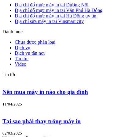
Địa chỉ đổ mực máy in tại Dương Nội
Địa chỉ đổ mực máy in tại Văn Phú Hà Đông
Địa chỉ đổ mực máy in tại Hà Đông uy tín
Địa chỉ sửa máy in tại Vinsmart city
Danh mục
Chưa được phân loại
Dịch vụ
Dịch vụ tân nơi
Tin tức
Video
Tin tức
Nên mua máy in nào cho gia đình
11/04/2025
Tại sao phải thay trống máy in
02/03/2025