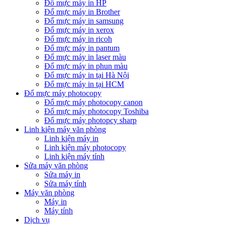
Đổ mực máy in HP
Đổ mực máy in Brother
Đổ mực máy in samsung
Đổ mực máy in xerox
Đổ mực máy in ricoh
Đổ mực máy in pantum
Đổ mực máy in laser màu
Đổ mực máy in phun màu
Đổ mực máy in tại Hà Nội
Đổ mực máy in tại HCM
Đổ mực máy photocopy
Đổ mực máy photocopy canon
Đổ mực máy photocopy Toshiba
Đổ mực máy photopcy sharp
Linh kiện máy văn phòng
Linh kiện máy in
Linh kiện máy photocopy
Linh kiện máy tính
Sửa máy văn phòng
Sửa máy in
Sửa máy tính
Máy văn phòng
Máy in
Máy tính
Dịch vụ