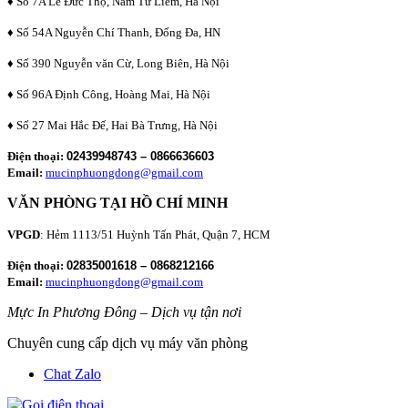
♦ Số 7A Lê Đức Thọ, Nam Từ Liêm, Hà Nội
♦ Số 54A Nguyễn Chí Thanh, Đống Đa, HN
♦ Số 390 Nguyễn văn Cừ, Long Biên, Hà Nội
♦ Số 96A Định Công, Hoàng Mai, Hà Nội
♦ Số 27 Mai Hắc Đế, Hai Bà Trưng, Hà Nội
Điện thoại:
02439948743 – 0866636603
Email:
mucinphuongdong@gmail.com
VĂN PHÒNG TẠI HỒ CHÍ MINH
VPGD
: Hẻm 1113/51 Huỳnh Tấn Phát, Quận 7, HCM
Điện thoại:
02835001618 – 0868212166
Email:
mucinphuongdong@gmail.com
Mực In Phương Đông – Dịch vụ tận nơi
Chuyên cung cấp dịch vụ máy văn phòng
Chat Zalo