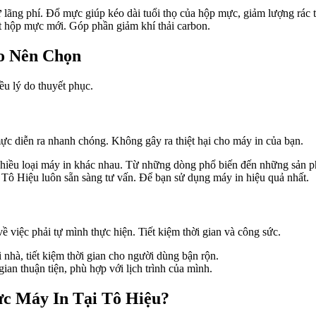
lãng phí. Đổ mực giúp kéo dài tuổi thọ của hộp mực, giảm lượng rác th
 hộp mực mới. Góp phần giảm khí thải carbon.
o Nên Chọn
ều lý do thuyết phục.
ực diễn ra nhanh chóng. Không gây ra thiệt hại cho máy in của bạn.
nhiều loại máy in khác nhau. Từ những dòng phổ biến đến những sản p
i Tô Hiệu luôn sẵn sàng tư vấn. Để bạn sử dụng máy in hiệu quả nhất.
 việc phải tự mình thực hiện. Tiết kiệm thời gian và công sức.
nhà, tiết kiệm thời gian cho người dùng bận rộn.
ian thuận tiện, phù hợp với lịch trình của mình.
c Máy In Tại Tô Hiệu?