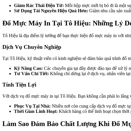
Giảm Rác Thải Điện Tử:
Mỗi hộp mực mới bị bỏ đi là một sự 
Sử Dụng Tài Nguyên Hiệu Quả Hơn:
Giảm nhu cầu sản xuất
Đổ Mực Máy In Tại Tô Hiệu: Những Lý D
Tô Hiệu là địa điểm lý tưởng để bạn thực hiện đổ mực máy in với nhi
Dịch Vụ Chuyên Nghiệp
Tại Tô Hiệu, kỹ thuật viên có kinh nghiệm sẽ đảm bảo quá trình đổ m
Kỹ Năng Cao:
Các chuyên gia tại đây được đào tạo để xử lý 
Tư Vấn Chi Tiết:
Không chỉ dừng lại ở dịch vụ, nhân viên tạ
Tính Tiện Lợi
Với dịch vụ đổ mực máy in tại Tô Hiệu. Bạn không cần phải lo lắng về
Phục Vụ Tại Nhà:
Nhiều nơi còn cung cấp dịch vụ đổ mực tại 
Thời Gian Linh Hoạt:
Khách hàng có thể linh hoạt chọn thời g
Làm Sao Đảm Bảo Chất Lượng Khi Đổ Mự