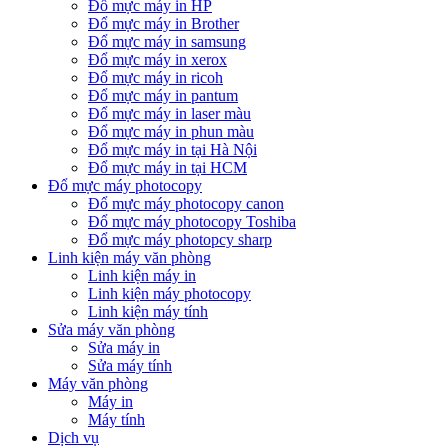
Đổ mực máy in HP
Đổ mực máy in Brother
Đổ mực máy in samsung
Đổ mực máy in xerox
Đổ mực máy in ricoh
Đổ mực máy in pantum
Đổ mực máy in laser màu
Đổ mực máy in phun màu
Đổ mực máy in tại Hà Nội
Đổ mực máy in tại HCM
Đổ mực máy photocopy
Đổ mực máy photocopy canon
Đổ mực máy photocopy Toshiba
Đổ mực máy photopcy sharp
Linh kiện máy văn phòng
Linh kiện máy in
Linh kiện máy photocopy
Linh kiện máy tính
Sửa máy văn phòng
Sửa máy in
Sửa máy tính
Máy văn phòng
Máy in
Máy tính
Dịch vụ