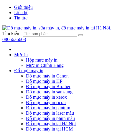
Giới thiệu
Liên hệ
Tin tức
Tìm kiếm:
0866636603
Mực in
Hộp mực máy in
Mực in Chính Hãng
Đổ mực máy in
Đổ mực máy in Canon
Đổ mực máy in HP
Đổ mực máy in Brother
Đổ mực máy in samsung
Đổ mực máy in xerox
Đổ mực máy in ricoh
Đổ mực máy in pantum
Đổ mực máy in laser màu
Đổ mực máy in phun màu
Đổ mực máy in tại Hà Nội
Đổ mực máy in tại HCM