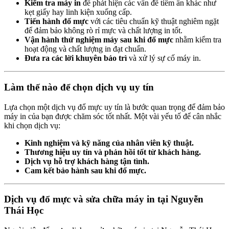
Kiểm tra máy in
để phát hiện các vấn đề tiềm ẩn khác như
kẹt giấy hay linh kiện xuống cấp.
Tiến hành đổ mực
với các tiêu chuẩn kỹ thuật nghiêm ngặt
để đảm bảo không rò rỉ mực và chất lượng in tốt.
Vận hành thử nghiệm máy sau khi đổ mực
nhằm kiểm tra
hoạt động và chất lượng in đạt chuẩn.
Đưa ra các lời khuyên bảo trì
và xử lý sự cố máy in.
Làm thế nào để chọn dịch vụ uy tín
Lựa chọn một dịch vụ đổ mực uy tín là bước quan trọng để đảm bảo
máy in của bạn được chăm sóc tốt nhất. Một vài yếu tố để cân nhắc
khi chọn dịch vụ:
Kinh nghiệm và kỹ năng của nhân viên kỹ thuật.
Thương hiệu uy tín và phản hồi tốt từ khách hàng.
Dịch vụ hỗ trợ khách hàng tận tình.
Cam kết bảo hành sau khi đổ mực.
Dịch vụ đổ mực và sửa chữa máy in tại Nguyễn
Thái Học