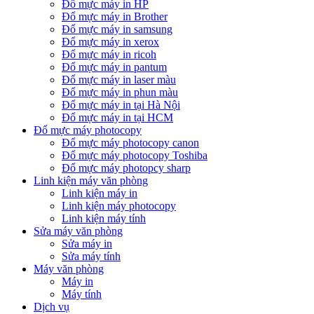
Đổ mực máy in HP
Đổ mực máy in Brother
Đổ mực máy in samsung
Đổ mực máy in xerox
Đổ mực máy in ricoh
Đổ mực máy in pantum
Đổ mực máy in laser màu
Đổ mực máy in phun màu
Đổ mực máy in tại Hà Nội
Đổ mực máy in tại HCM
Đổ mực máy photocopy
Đổ mực máy photocopy canon
Đổ mực máy photocopy Toshiba
Đổ mực máy photopcy sharp
Linh kiện máy văn phòng
Linh kiện máy in
Linh kiện máy photocopy
Linh kiện máy tính
Sửa máy văn phòng
Sửa máy in
Sửa máy tính
Máy văn phòng
Máy in
Máy tính
Dịch vụ