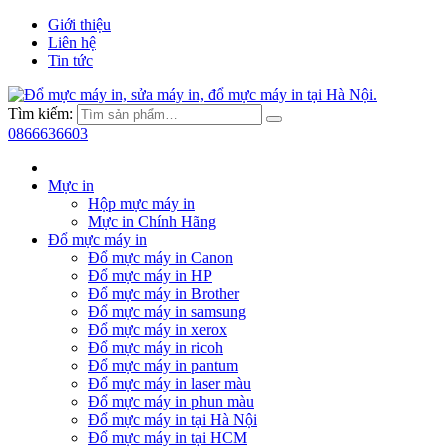
Giới thiệu
Liên hệ
Tin tức
Tìm kiếm:
0866636603
Mực in
Hộp mực máy in
Mực in Chính Hãng
Đổ mực máy in
Đổ mực máy in Canon
Đổ mực máy in HP
Đổ mực máy in Brother
Đổ mực máy in samsung
Đổ mực máy in xerox
Đổ mực máy in ricoh
Đổ mực máy in pantum
Đổ mực máy in laser màu
Đổ mực máy in phun màu
Đổ mực máy in tại Hà Nội
Đổ mực máy in tại HCM