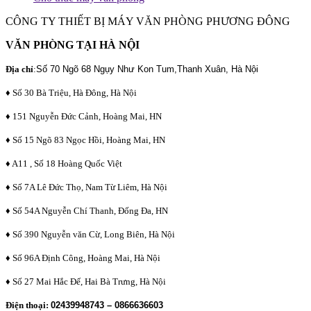
CÔNG TY THIẾT BỊ MÁY VĂN PHÒNG PHƯƠNG ĐÔNG
VĂN PHÒNG TẠI HÀ NỘI
Địa chỉ
:
Số 70 Ngõ 68 Ngụy Như Kon Tum,Thanh Xuân, Hà Nội
♦ Số 30 Bà Triệu, Hà Đông, Hà Nội
♦ 151 Nguyễn Đức Cảnh, Hoàng Mai, HN
♦ Số 15 Ngõ 83 Ngọc Hồi, Hoàng Mai, HN
♦ A11 , Số 18 Hoàng Quốc Việt
♦ Số 7A Lê Đức Thọ, Nam Từ Liêm, Hà Nội
♦ Số 54A Nguyễn Chí Thanh, Đống Đa, HN
♦ Số 390 Nguyễn văn Cừ, Long Biên, Hà Nội
♦ Số 96A Định Công, Hoàng Mai, Hà Nội
♦ Số 27 Mai Hắc Đế, Hai Bà Trưng, Hà Nội
Điện thoại:
02439948743 – 0866636603