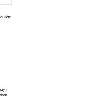
nh kiểm
máy in
 phận