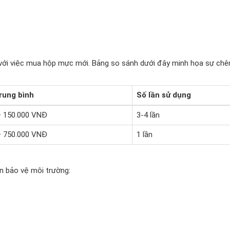
với việc mua hộp mực mới. Bảng so sánh dưới đây minh họa sự chê
trung bình
Số lần sử dụng
– 150.000 VNĐ
3-4 lần
– 750.000 VNĐ
1 lần
n bảo vệ môi trường: