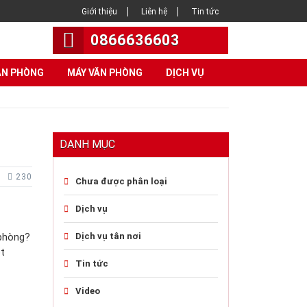
Giới thiệu
Liên hệ
Tin tức
0866636603
ĂN PHÒNG
MÁY VĂN PHÒNG
DỊCH VỤ
DANH MỤC
230
Chưa được phân loại
Dịch vụ
 phòng?
Dịch vụ tân nơi
t
Tin tức
Video