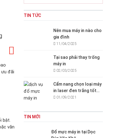
TIN TỨC
Nên mua máy in nào cho
g
gia đình
11/04/2025
Tại sao phải thay trống
máy in
bao
02/03/2025
 ưu đãi
Cẩm nang chọn loại máy
in laser đen trắng tốt
cho văn phòng, gia đình
01/09/2021
TIN MỚI
i bật.
oặc văn
Đổ mực máy in tại Dọc