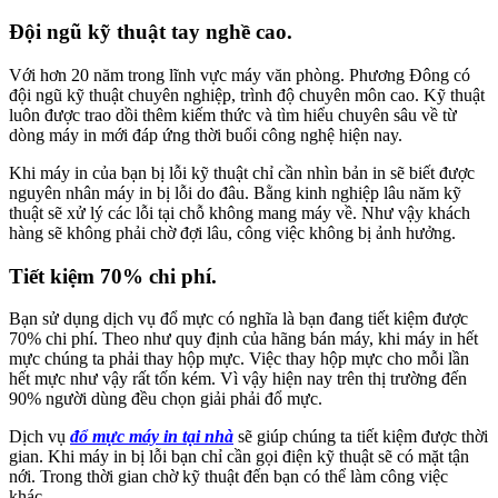
Đội ngũ kỹ thuật tay nghề cao.
Với hơn 20 năm trong lĩnh vực máy văn phòng. Phương Đông có
đội ngũ kỹ thuật chuyên nghiệp, trình độ chuyên môn cao. Kỹ thuật
luôn được trao dồi thêm kiếm thức và tìm hiểu chuyên sâu về từ
dòng máy in mới đáp ứng thời buổi công nghệ hiện nay.
Khi máy in của bạn bị lỗi kỹ thuật chỉ cần nhìn bản in sẽ biết được
nguyên nhân máy in bị lỗi do đâu. Bằng kinh nghiệp lâu năm kỹ
thuật sẽ xử lý các lỗi tại chỗ không mang máy về. Như vậy khách
hàng sẽ không phải chờ đợi lâu, công việc không bị ảnh hưởng.
Tiết kiệm 70% chi phí.
Bạn sử dụng dịch vụ đổ mực có nghĩa là bạn đang tiết kiệm được
70% chi phí. Theo như quy định của hãng bán máy, khi máy in hết
mực chúng ta phải thay hộp mực. Việc thay hộp mực cho mỗi lần
hết mực như vậy rất tốn kém. Vì vậy hiện nay trên thị trường đến
90% người dùng đều chọn giải phải đổ mực.
Dịch vụ
đổ mực máy in tại nhà
sẽ giúp chúng ta tiết kiệm được thời
gian. Khi máy in bị lỗi bạn chỉ cần gọi điện kỹ thuật sẽ có mặt tận
nới. Trong thời gian chờ kỹ thuật đến bạn có thể làm công việc
khác.