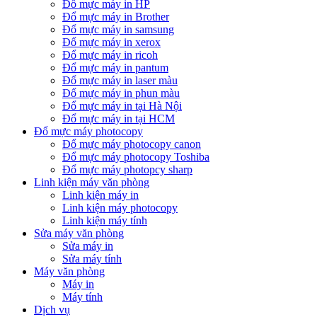
Đổ mực máy in HP
Đổ mực máy in Brother
Đổ mực máy in samsung
Đổ mực máy in xerox
Đổ mực máy in ricoh
Đổ mực máy in pantum
Đổ mực máy in laser màu
Đổ mực máy in phun màu
Đổ mực máy in tại Hà Nội
Đổ mực máy in tại HCM
Đổ mực máy photocopy
Đổ mực máy photocopy canon
Đổ mực máy photocopy Toshiba
Đổ mực máy photopcy sharp
Linh kiện máy văn phòng
Linh kiện máy in
Linh kiện máy photocopy
Linh kiện máy tính
Sửa máy văn phòng
Sửa máy in
Sửa máy tính
Máy văn phòng
Máy in
Máy tính
Dịch vụ