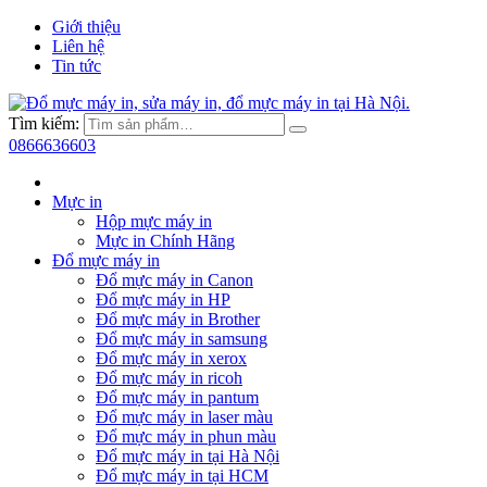
Giới thiệu
Liên hệ
Tin tức
Tìm kiếm:
0866636603
Mực in
Hộp mực máy in
Mực in Chính Hãng
Đổ mực máy in
Đổ mực máy in Canon
Đổ mực máy in HP
Đổ mực máy in Brother
Đổ mực máy in samsung
Đổ mực máy in xerox
Đổ mực máy in ricoh
Đổ mực máy in pantum
Đổ mực máy in laser màu
Đổ mực máy in phun màu
Đổ mực máy in tại Hà Nội
Đổ mực máy in tại HCM