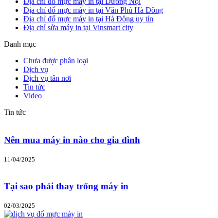
Địa chỉ đổ mực máy in tại Dương Nội
Địa chỉ đổ mực máy in tại Văn Phú Hà Đông
Địa chỉ đổ mực máy in tại Hà Đông uy tín
Địa chỉ sửa máy in tại Vinsmart city
Danh mục
Chưa được phân loại
Dịch vụ
Dịch vụ tân nơi
Tin tức
Video
Tin tức
Nên mua máy in nào cho gia đình
11/04/2025
Tại sao phải thay trống máy in
02/03/2025