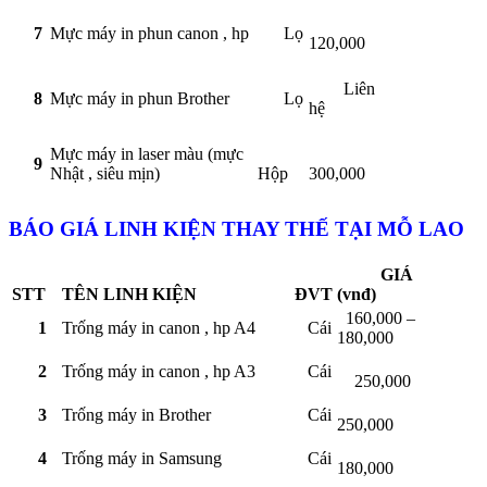
7
Mực máy in phun canon , hp
Lọ
120,000
Liên
8
Mực máy in phun Brother
Lọ
hệ
Mực máy in laser màu (mực
9
Nhật , siêu mịn)
Hộp
300,000
BÁO GIÁ LINH KIỆN THAY THẾ TẠI MỖ LAO
GIÁ
STT
TÊN LINH KIỆN
ĐVT
(vnđ)
160,000 –
1
Trống máy in canon , hp A4
Cái
180,000
2
Trống máy in canon , hp A3
Cái
250,000
3
Trống máy in Brother
Cái
250,000
4
Trống máy in Samsung
Cái
180,000