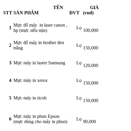
TÊN
GIÁ
STT
SẢN PHẨM
ĐVT
(vnđ)
Mực đổ máy in laser canon ,
1
Lọ
hp (mực siêu mịn)
100,000
Mực đổ máy in brother đen
2
Lọ
trắng
150,000
3
Mực máy in lasrer Samsung
Lọ
120,000
4
Mực máy in xerox
Lọ
150,000
5
Mực máy in ricoh
Lọ
150,000
Mực máy in phun Epson
6
Lọ
(mực dùng cho máy in phun)
90,000