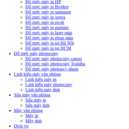
Đổ mực máy in HP
Đổ mực máy in Brother
Đổ mực máy in samsung
Đổ mực máy in xerox
Đổ mực máy in ricoh
Đổ mực máy in pantum
Đổ mực máy in laser màu
Đổ mực máy in phun màu
Đổ mực máy in tại Hà Nội
Đổ mực máy in tại HCM
Đổ mực máy photocopy
Đổ mực máy photocopy canon
Đổ mực máy photocopy Toshiba
Đổ mực máy photopcy sharp
Linh kiện máy văn phòng
Linh kiện máy in
Linh kiện máy photocopy
Linh kiện máy tính
Sửa máy văn phòng
Sửa máy in
Sửa máy tính
Máy văn phòng
Máy in
Máy tính
Dịch vụ