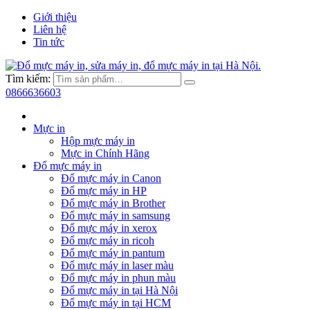
Giới thiệu
Liên hệ
Tin tức
Tìm kiếm:
0866636603
Mực in
Hộp mực máy in
Mực in Chính Hãng
Đổ mực máy in
Đổ mực máy in Canon
Đổ mực máy in HP
Đổ mực máy in Brother
Đổ mực máy in samsung
Đổ mực máy in xerox
Đổ mực máy in ricoh
Đổ mực máy in pantum
Đổ mực máy in laser màu
Đổ mực máy in phun màu
Đổ mực máy in tại Hà Nội
Đổ mực máy in tại HCM