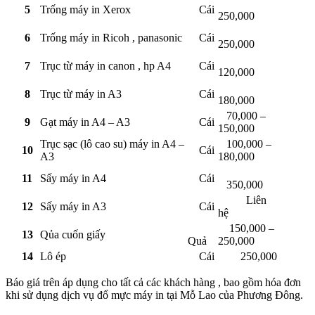
5
Trống máy in Xerox
Cái
250,000
6
Trống máy in Ricoh , panasonic
Cái
250,000
7
Trục từ máy in canon , hp A4
Cái
120,000
8
Trục từ máy in A3
Cái
180,000
70,000 –
9
Gạt máy in A4 – A3
Cái
150,000
Trục sạc (lô cao su) máy in A4 –
100,000 –
10
Cái
A3
180,000
11
Sấy máy in A4
Cái
350,000
Liên
12
Sấy máy in A3
Cái
hệ
150,000 –
13
Qủa cuốn giấy
Quả
250,000
14
Lô ép
Cái
250,000
Báo giá trên áp dụng cho tất cả các khách hàng , bao gồm hóa đơn
khi sử dụng dịch vụ đổ mực máy in tại Mỗ Lao của Phương Đông.