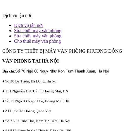
Dịch vụ tận nơi
Dịch vụ tận nơi
Sửa chữa máy văn phòng
Sửa chữa máy văn phòng
Cho thuê máy văn phòng
CÔNG TY THIẾT BỊ MÁY VĂN PHÒNG PHƯƠNG ĐÔNG
VĂN PHÒNG TẠI HÀ NỘI
Địa chỉ
:
Số 70 Ngõ 68 Ngụy Như Kon Tum,Thanh Xuân, Hà Nội
♦ Số 30 Bà Triệu, Hà Đông, Hà Nội
♦ 151 Nguyễn Đức Cảnh, Hoàng Mai, HN
♦ Số 15 Ngõ 83 Ngọc Hồi, Hoàng Mai, HN
♦ A11 , Số 18 Hoàng Quốc Việt
♦ Số 7A Lê Đức Thọ, Nam Từ Liêm, Hà Nội
♦ Số 54A Nguyễn Chí Thanh, Đống Đa, HN