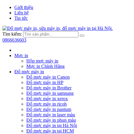
Giới thiệu
Liên hệ
Tin tức
Tìm kiếm:
0866636603
Mực in
Hộp mực máy in
Mực in Chính Hãng
Đổ mực máy in
Đổ mực máy in Canon
Đổ mực máy in HP
Đổ mực máy in Brother
Đổ mực máy in samsung
Đổ mực máy in xerox
Đổ mực máy in ricoh
Đổ mực máy in pantum
Đổ mực máy in laser màu
Đổ mực máy in phun màu
Đổ mực máy in tại Hà Nội
Đổ mực máy in tại HCM