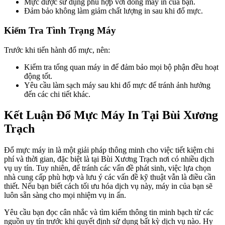
Mực được sử dụng phù hợp với dòng máy in của bạn.
Đảm bảo không làm giảm chất lượng in sau khi đổ mực.
Kiểm Tra Tình Trạng Máy
Trước khi tiến hành đổ mực, nên:
Kiểm tra tổng quan máy in để đảm bảo mọi bộ phận đều hoạt
động tốt.
Yêu cầu làm sạch máy sau khi đổ mực để tránh ảnh hưởng
đến các chi tiết khác.
Kết Luận Đổ Mực Máy In Tại Bùi Xương
Trạch
Đổ mực máy in là một giải pháp thông minh cho việc tiết kiệm chi
phí và thời gian, đặc biệt là tại Bùi Xương Trạch nơi có nhiều dịch
vụ uy tín. Tuy nhiên, để tránh các vấn đề phát sinh, việc lựa chọn
nhà cung cấp phù hợp và lưu ý các vấn đề kỹ thuật vẫn là điều cần
thiết. Nếu bạn biết cách tối ưu hóa dịch vụ này, máy in của bạn sẽ
luôn sẵn sàng cho mọi nhiệm vụ in ấn.
Yêu cầu bạn đọc cân nhắc và tìm kiếm thông tin minh bạch từ các
nguồn uy tín trước khi quyết định sử dụng bất kỳ dịch vụ nào. Hy