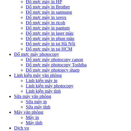
Đổ mực máy in HP
Đổ mực máy in Brother
Đổ mực máy in samsung
Đổ mực máy in xerox
Đổ mực máy in ricoh
Đổ mực máy in pantum
Đổ mực máy in laser màu
Đổ mực máy in phun màu
Đổ mực máy in tại Hà Nội
Đổ mực máy in tại HCM
Đổ mực máy photocopy
Đổ mực máy photocopy canon
Đổ mực máy photocopy Toshiba
Đổ mực máy photopcy sharp
Linh kiện máy văn phòng
Linh kiện máy in
Linh kiện máy photocopy
Linh kiện máy tính
Sửa máy văn phòng
Sửa máy in
Sửa máy tính
Máy văn phòng
Máy in
Máy tính
Dịch vụ