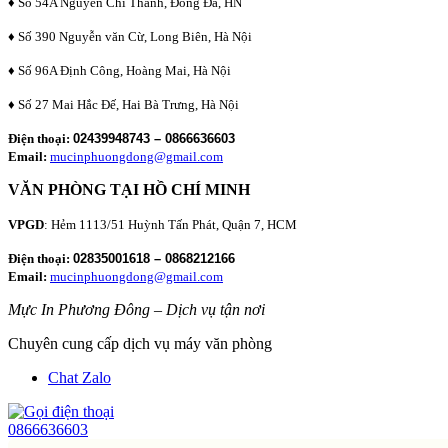
♦ Số 54A Nguyễn Chí Thanh, Đống Đa, HN
♦ Số 390 Nguyễn văn Cừ, Long Biên, Hà Nội
♦ Số 96A Định Công, Hoàng Mai, Hà Nội
♦ Số 27 Mai Hắc Đế, Hai Bà Trưng, Hà Nội
Điện thoại:
02439948743 – 0866636603
Email:
mucinphuongdong@gmail.com
VĂN PHÒNG TẠI HỒ CHÍ MINH
VPGD
: Hẻm 1113/51 Huỳnh Tấn Phát, Quận 7, HCM
Điện thoại:
02835001618 – 0868212166
Email:
mucinphuongdong@gmail.com
Mực In Phương Đông – Dịch vụ tận nơi
Chuyên cung cấp dịch vụ máy văn phòng
Chat Zalo
0866636603