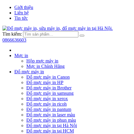
Giới thiệu
Liên hệ
Tin tức
Tìm kiếm:
0866636603
Mực in
Hộp mực máy in
Mực in Chính Hãng
Đổ mực máy in
Đổ mực máy in Canon
Đổ mực máy in HP
Đổ mực máy in Brother
Đổ mực máy in samsung
Đổ mực máy in xerox
Đổ mực máy in ricoh
Đổ mực máy in pantum
Đổ mực máy in laser màu
Đổ mực máy in phun màu
Đổ mực máy in tại Hà Nội
Đổ mực máy in tại HCM