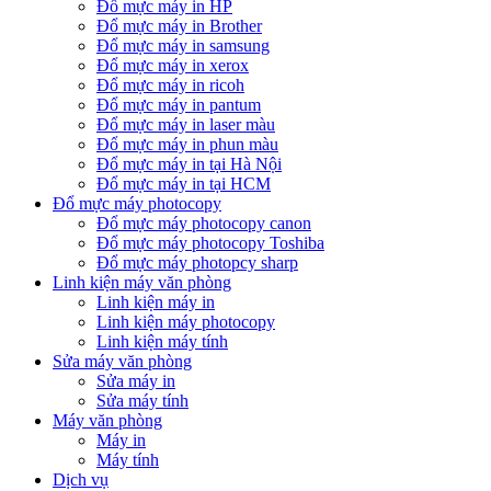
Đổ mực máy in HP
Đổ mực máy in Brother
Đổ mực máy in samsung
Đổ mực máy in xerox
Đổ mực máy in ricoh
Đổ mực máy in pantum
Đổ mực máy in laser màu
Đổ mực máy in phun màu
Đổ mực máy in tại Hà Nội
Đổ mực máy in tại HCM
Đổ mực máy photocopy
Đổ mực máy photocopy canon
Đổ mực máy photocopy Toshiba
Đổ mực máy photopcy sharp
Linh kiện máy văn phòng
Linh kiện máy in
Linh kiện máy photocopy
Linh kiện máy tính
Sửa máy văn phòng
Sửa máy in
Sửa máy tính
Máy văn phòng
Máy in
Máy tính
Dịch vụ