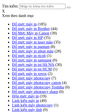
Tìm kiếm:
X
Xem theo danh mục
Đổ mực máy in
(185)
Đổ mực máy in Brother
(44)
Đổ Mực Máy in Canon
(39)
Đổ mực máy in HP
(35)
Đổ mực máy in laser màu
(35)
Đổ mực máy in pantum
(8)
Đổ mực máy in phun màu
(28)
Đổ mực máy in ricoh
(1)
Đổ mực máy in samsung
(0)
Đổ mực máy in tại Hà Nội
(30)
Đổ mực máy in tại HCM
(1)
Đổ mực máy in xerox
(2)
Đổ mực máy photocopy
(7)
Đổ mực máy photocopy canon
(4)
Đổ mực máy photocopy Toshiba
(0)
Đổ mực máy photopcy sharp
(0)
Hộp mực máy in
(19)
Linh kiện máy in
(49)
Linh kiện máy photocopy
(1)
Linh kiện máy tính
(0)