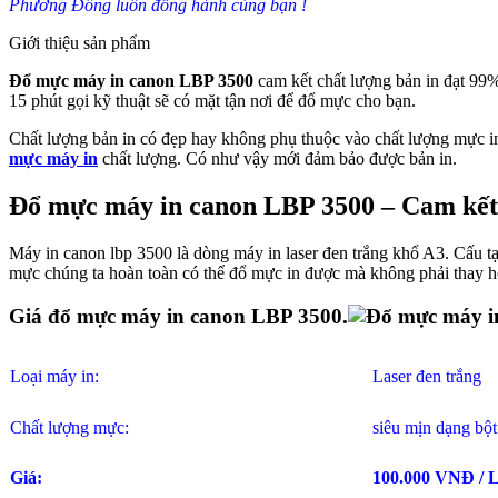
Phương Đông luôn đồng hành cùng bạn !
Giới thiệu sản phẩm
Đổ mực máy in canon LBP 3500
cam kết chất lượng bản in đạt 99
15 phút gọi kỹ thuật sẽ có mặt tận nơi để đổ mực cho bạn.
Chất lượng bản in có đẹp hay không phụ thuộc vào chất lượng mực in.
mực máy in
chất lượng. Có như vậy mới đảm bảo được bản in.
Đổ mực máy in canon LBP 3500 – Cam kết 
Máy in canon lbp 3500 là dòng máy in laser đen trắng khổ A3. Cấu 
mực chúng ta hoàn toàn có thể đổ mực in được mà không phải thay 
Giá đổ mực máy in canon LBP 3500.
Loại máy in:
Laser đen trắng
Chất lượng mực:
siêu mịn dạng bột
Giá:
100.000 VNĐ / 