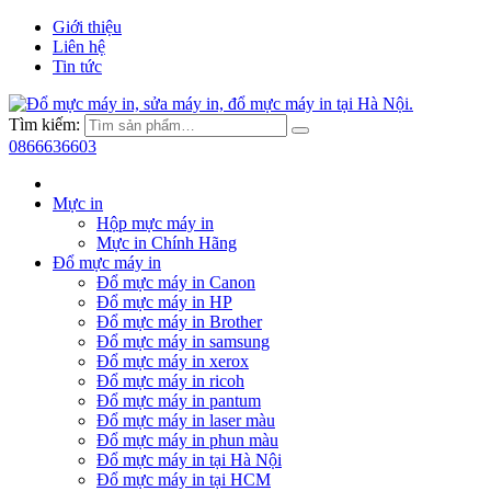
Giới thiệu
Liên hệ
Tin tức
Tìm kiếm:
0866636603
Mực in
Hộp mực máy in
Mực in Chính Hãng
Đổ mực máy in
Đổ mực máy in Canon
Đổ mực máy in HP
Đổ mực máy in Brother
Đổ mực máy in samsung
Đổ mực máy in xerox
Đổ mực máy in ricoh
Đổ mực máy in pantum
Đổ mực máy in laser màu
Đổ mực máy in phun màu
Đổ mực máy in tại Hà Nội
Đổ mực máy in tại HCM