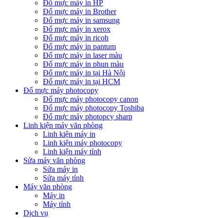
Đổ mực máy in HP
Đổ mực máy in Brother
Đổ mực máy in samsung
Đổ mực máy in xerox
Đổ mực máy in ricoh
Đổ mực máy in pantum
Đổ mực máy in laser màu
Đổ mực máy in phun màu
Đổ mực máy in tại Hà Nội
Đổ mực máy in tại HCM
Đổ mực máy photocopy
Đổ mực máy photocopy canon
Đổ mực máy photocopy Toshiba
Đổ mực máy photopcy sharp
Linh kiện máy văn phòng
Linh kiện máy in
Linh kiện máy photocopy
Linh kiện máy tính
Sửa máy văn phòng
Sửa máy in
Sửa máy tính
Máy văn phòng
Máy in
Máy tính
Dịch vụ