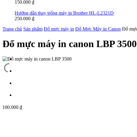
150.000
₫
Hướng dẫn thay trống máy in Brother HL-L2321D
250.000
₫
Trang chủ
Sản phẩm
Đổ mực máy in
Đổ Mực Máy in Canon
Đổ mực
Đổ mực máy in canon LBP 3500
100.000
₫