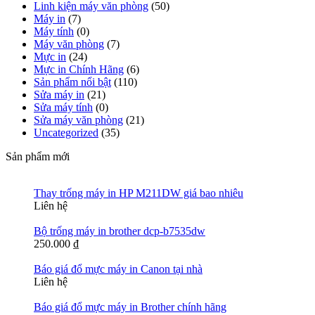
Linh kiện máy văn phòng
(50)
Máy in
(7)
Máy tính
(0)
Máy văn phòng
(7)
Mực in
(24)
Mực in Chính Hãng
(6)
Sản phẩm nổi bật
(110)
Sửa máy in
(21)
Sửa máy tính
(0)
Sửa máy văn phòng
(21)
Uncategorized
(35)
Sản phẩm mới
Thay trống máy in HP M211DW giá bao nhiêu
Liên hệ
Bộ trống máy in brother dcp-b7535dw
250.000
₫
Báo giá đổ mực máy in Canon tại nhà
Liên hệ
Báo giá đổ mực máy in Brother chính hãng