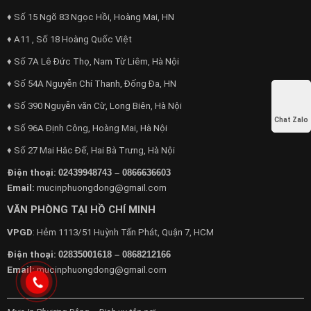
♦ Số 15 Ngõ 83 Ngọc Hồi, Hoàng Mai, HN
♦ A11 , Số 18 Hoàng Quốc Việt
♦ Số 7A Lê Đức Thọ, Nam Từ Liêm, Hà Nội
♦ Số 54A Nguyễn Chí Thanh, Đống Đa, HN
♦ Số 390 Nguyễn văn Cừ, Long Biên, Hà Nội
Chat Zalo
♦ Số 96A Định Công, Hoàng Mai, Hà Nội
♦ Số 27 Mai Hắc Đế, Hai Bà Trưng, Hà Nội
Điện thoại:
02439948743 – 0866636603
Email:
mucinphuongdong@gmail.com
VĂN PHÒNG TẠI HỒ CHÍ MINH
VPGD
: Hẻm 1113/51 Huỳnh Tấn Phát, Quận 7, HCM
Điện thoại:
02835001618 – 0868212166
Email:
mucinphuongdong@gmail.com