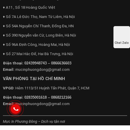
♦ A11 , Số 18 Hoàng Quốc Việt
♦ Số 7A Lê Đức Thọ, Nam Từ Liêm, Hà Nội
♦ Số 54A Nguyễn Chí Thanh, Đống Đa, HN
♦ Số 390 Nguyễn văn Cừ, Long Biên, Hà Nội
Chat Zalo
♦ Số 96A Định Công, Hoàng Mai, Hà Nội
♦ Số 27 Mai Hắc Đế, Hai Bà Trưng, Hà Nội
Điện thoại:
02439948743 – 0866636603
Email:
mucinphuongdong@gmail.com
VĂN PHÒNG TẠI HỒ CHÍ MINH
VPGD
: Hẻm 1113/51 Huỳnh Tấn Phát, Quận 7, HCM
Điện thoại:
02835001618 – 0868212166
Email:
mucinphuongdong@gmail.com
Mực In Phương Đông – Dịch vụ tận nơi
Chuyên cung cấp dịch vụ máy văn phòng