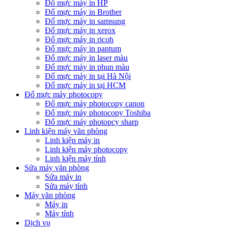
Đổ mực máy in HP
Đổ mực máy in Brother
Đổ mực máy in samsung
Đổ mực máy in xerox
Đổ mực máy in ricoh
Đổ mực máy in pantum
Đổ mực máy in laser màu
Đổ mực máy in phun màu
Đổ mực máy in tại Hà Nội
Đổ mực máy in tại HCM
Đổ mực máy photocopy
Đổ mực máy photocopy canon
Đổ mực máy photocopy Toshiba
Đổ mực máy photopcy sharp
Linh kiện máy văn phòng
Linh kiện máy in
Linh kiện máy photocopy
Linh kiện máy tính
Sửa máy văn phòng
Sửa máy in
Sửa máy tính
Máy văn phòng
Máy in
Máy tính
Dịch vụ