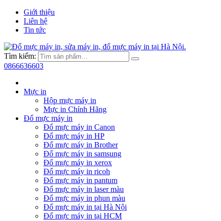
Giới thiệu
Liên hệ
Tin tức
Tìm kiếm:
0866636603
Mực in
Hộp mực máy in
Mực in Chính Hãng
Đổ mực máy in
Đổ mực máy in Canon
Đổ mực máy in HP
Đổ mực máy in Brother
Đổ mực máy in samsung
Đổ mực máy in xerox
Đổ mực máy in ricoh
Đổ mực máy in pantum
Đổ mực máy in laser màu
Đổ mực máy in phun màu
Đổ mực máy in tại Hà Nội
Đổ mực máy in tại HCM