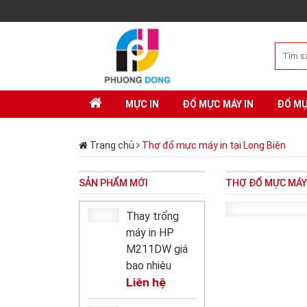
MỰC IN
ĐỔ MỰC MÁY IN
ĐỔ MỰ
Trang chủ
Thợ đổ mực máy in tại Long Biên
SẢN PHẨM MỚI
THỢ ĐỔ MỰC MÁY 
Thay trống
máy in HP
M211DW giá
bao nhiêu
Liên hệ