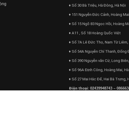
òng
♦ Số 30 Bà Triệu, Hà Đông, Hà Nội
♦ 151 Nguyễn Đức Cảnh, Hoàng Mai
♦ Số 15 Ngõ 83 Ngọc Hồi, Hoàng M
♦ A11 , Số 18 Hoàng Quốc Việt
♦ Số 7A Lê Đức Thọ, Nam Từ Liêm,
♦ Số 54A Nguyễn Chí Thanh, Đống 
♦ Số 390 Nguyễn văn Cừ, Long Biên,
♦ Số 96A Định Công, Hoàng Mai, Hà
♦ Số 27 Mai Hắc Đế, Hai Bà Trưng, 
Điện thoại:
02439948743 – 086663
Email:
mucinphuongdong@gmail.