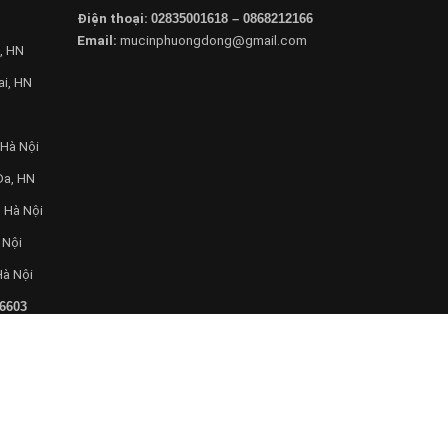
Điện thoại:
02835001618 – 0868212166
Email:
mucinphuongdong@gmail.com
, HN
ai, HN
 Hà Nội
Đa, HN
 Hà Nội
 Nội
Hà Nội
6603
com
Chuyên cung cấp dịch vụ máy văn phòng