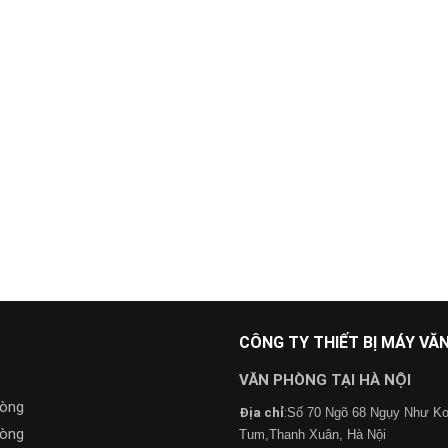
CÔNG TY THIẾT BỊ MÁY V
VĂN PHÒNG TẠI HÀ NỘI
hòng
Địa chỉ
:
Số 70 Ngõ 68 Ngụy Như K
hòng
Tum,Thanh Xuân, Hà Nội