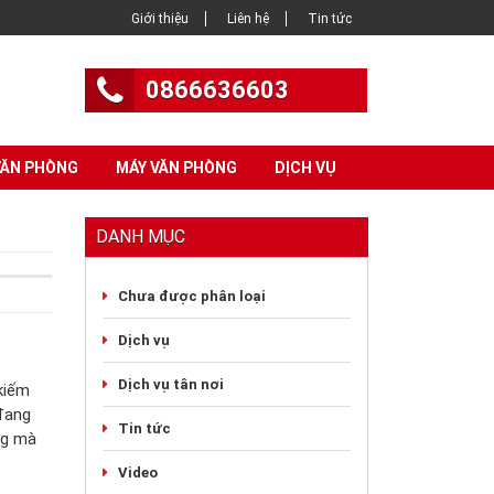
Giới thiệu
Liên hệ
Tin tức
0866636603
VĂN PHÒNG
MÁY VĂN PHÒNG
DỊCH VỤ
DANH MỤC
Chưa được phân loại
Dịch vụ
Dịch vụ tân nơi
kiếm
 đang
Tin tức
ng mà
Video