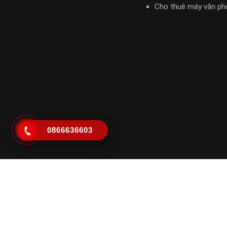
Cho thuê máy văn ph
0866636603
Mực In Phương Đông – Dịch vụ tận nơi