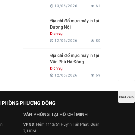
13/06/2026
61
Địa chỉ đổ mực máy in tại
Dương Nội
Dịch vụ
12/06/2026
80
Địa chỉ đổ mực máy in tại
Văn Phú Hà Đông
Dịch vụ
12/06/2026
69
Chat Zalo
ĂN PHÒNG PHƯƠNG ĐÔNG
VĂN PHÒNG TẠI HỒ CHÍ MINH
on
VPGD
: Hẻm 1113/51 Huỳnh Tấn Phát, Quận
7, HCM