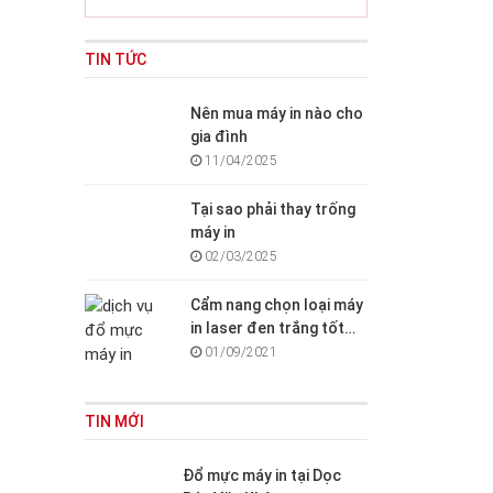
TIN TỨC
Nên mua máy in nào cho
gia đình
11/04/2025
Tại sao phải thay trống
máy in
02/03/2025
Cẩm nang chọn loại máy
in laser đen trắng tốt
cho văn phòng, gia đình
01/09/2021
TIN MỚI
Đổ mực máy in tại Dọc