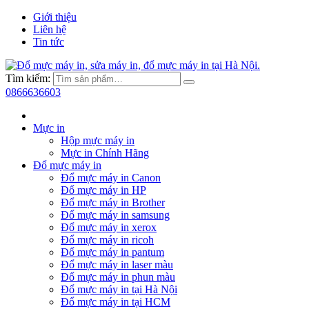
Giới thiệu
Liên hệ
Tin tức
Tìm kiếm:
0866636603
Mực in
Hộp mực máy in
Mực in Chính Hãng
Đổ mực máy in
Đổ mực máy in Canon
Đổ mực máy in HP
Đổ mực máy in Brother
Đổ mực máy in samsung
Đổ mực máy in xerox
Đổ mực máy in ricoh
Đổ mực máy in pantum
Đổ mực máy in laser màu
Đổ mực máy in phun màu
Đổ mực máy in tại Hà Nội
Đổ mực máy in tại HCM