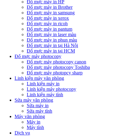
Đổ mực máy in HP
Đổ mực máy in Brother
Đổ mực máy in samsung
Đổ mực máy in xerox
Đổ mực máy in ricoh
Đổ mực máy in pantum
Đổ mực máy in laser màu
Đổ mực máy in phun màu
Đổ mực máy in tại Hà Nội
Đổ mực máy in tại HCM
Đổ mực máy photocopy
Đổ mực máy photocopy canon
Đổ mực máy photocopy Toshiba
Đổ mực máy photopcy sharp
Linh kiện máy văn phòng
Linh kiện máy in
Linh kiện máy photocopy
Linh kiện máy tính
Sửa máy văn phòng
Sửa máy in
Sửa máy tính
Máy văn phòng
Máy in
Máy tính
Dịch vụ