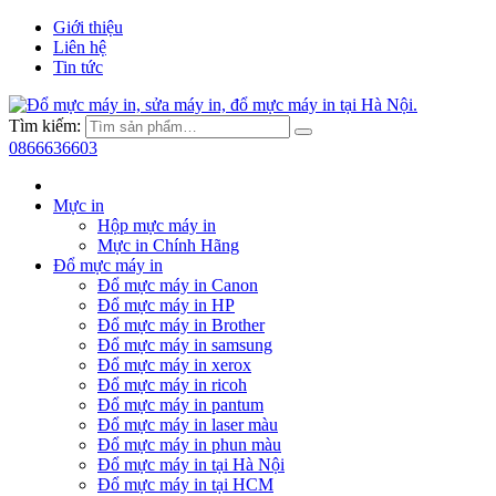
Giới thiệu
Liên hệ
Tin tức
Tìm kiếm:
0866636603
Mực in
Hộp mực máy in
Mực in Chính Hãng
Đổ mực máy in
Đổ mực máy in Canon
Đổ mực máy in HP
Đổ mực máy in Brother
Đổ mực máy in samsung
Đổ mực máy in xerox
Đổ mực máy in ricoh
Đổ mực máy in pantum
Đổ mực máy in laser màu
Đổ mực máy in phun màu
Đổ mực máy in tại Hà Nội
Đổ mực máy in tại HCM