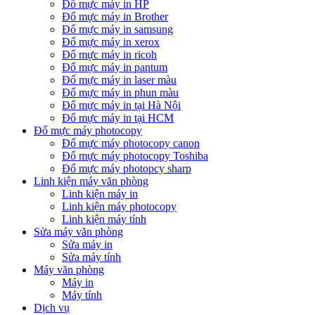
Đổ mực máy in HP
Đổ mực máy in Brother
Đổ mực máy in samsung
Đổ mực máy in xerox
Đổ mực máy in ricoh
Đổ mực máy in pantum
Đổ mực máy in laser màu
Đổ mực máy in phun màu
Đổ mực máy in tại Hà Nội
Đổ mực máy in tại HCM
Đổ mực máy photocopy
Đổ mực máy photocopy canon
Đổ mực máy photocopy Toshiba
Đổ mực máy photopcy sharp
Linh kiện máy văn phòng
Linh kiện máy in
Linh kiện máy photocopy
Linh kiện máy tính
Sửa máy văn phòng
Sửa máy in
Sửa máy tính
Máy văn phòng
Máy in
Máy tính
Dịch vụ