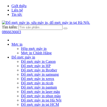
Giới thiệu
Liên hệ
Tin tức
Tìm kiếm:
0866636603
Mực in
Hộp mực máy in
Mực in Chính Hãng
Đổ mực máy in
Đổ mực máy in Canon
Đổ mực máy in HP
Đổ mực máy in Brother
Đổ mực máy in samsung
Đổ mực máy in xerox
Đổ mực máy in ricoh
Đổ mực máy in pantum
Đổ mực máy in laser màu
Đổ mực máy in phun màu
Đổ mực máy in tại Hà Nội
Đổ mực máy in tại HCM