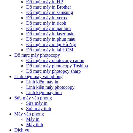
Đổ mực máy in HP
Đổ mực máy in Brother
Đổ mực máy in samsung
Đổ mực máy in xerox
Đổ mực máy in ricoh
Đổ mực máy in pantum
Đổ mực máy in laser màu
Đổ mực máy in phun màu
Đổ mực máy in tại Hà Nội
Đổ mực máy in tại HCM
Đổ mực máy photocopy
Đổ mực máy photocopy canon
Đổ mực máy photocopy Toshiba
Đổ mực máy photopcy sharp
Linh kiện máy văn phòng
Linh kiện máy in
Linh kiện máy photocopy
Linh kiện máy tính
Sửa máy văn phòng
Sửa máy in
Sửa máy tính
Máy văn phòng
Máy in
Máy tính
Dịch vụ