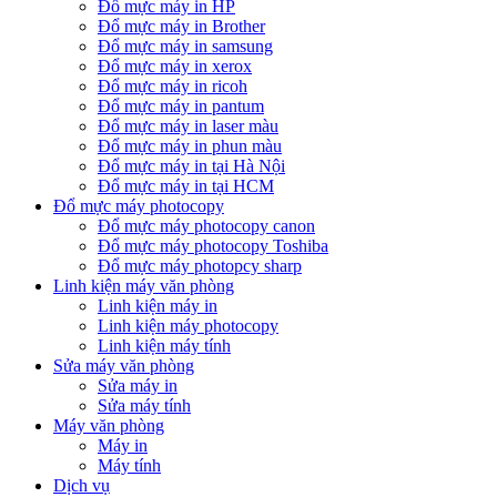
Đổ mực máy in HP
Đổ mực máy in Brother
Đổ mực máy in samsung
Đổ mực máy in xerox
Đổ mực máy in ricoh
Đổ mực máy in pantum
Đổ mực máy in laser màu
Đổ mực máy in phun màu
Đổ mực máy in tại Hà Nội
Đổ mực máy in tại HCM
Đổ mực máy photocopy
Đổ mực máy photocopy canon
Đổ mực máy photocopy Toshiba
Đổ mực máy photopcy sharp
Linh kiện máy văn phòng
Linh kiện máy in
Linh kiện máy photocopy
Linh kiện máy tính
Sửa máy văn phòng
Sửa máy in
Sửa máy tính
Máy văn phòng
Máy in
Máy tính
Dịch vụ