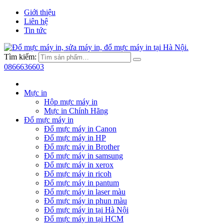
Giới thiệu
Liên hệ
Tin tức
Tìm kiếm:
0866636603
Mực in
Hộp mực máy in
Mực in Chính Hãng
Đổ mực máy in
Đổ mực máy in Canon
Đổ mực máy in HP
Đổ mực máy in Brother
Đổ mực máy in samsung
Đổ mực máy in xerox
Đổ mực máy in ricoh
Đổ mực máy in pantum
Đổ mực máy in laser màu
Đổ mực máy in phun màu
Đổ mực máy in tại Hà Nội
Đổ mực máy in tại HCM