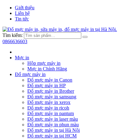
Giới thiệu
Liên hệ
Tin tức
Tìm kiếm:
0866636603
Mực in
Hộp mực máy in
Mực in Chính Hãng
Đổ mực máy in
Đổ mực máy in Canon
Đổ mực máy in HP
Đổ mực máy in Brother
Đổ mực máy in samsung
Đổ mực máy in xerox
Đổ mực máy in ricoh
Đổ mực máy in pantum
Đổ mực máy in laser màu
Đổ mực máy in phun màu
Đổ mực máy in tại Hà Nội
Đổ mực máy in tại HCM