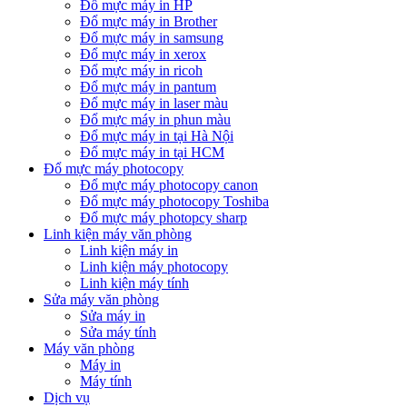
Đổ mực máy in HP
Đổ mực máy in Brother
Đổ mực máy in samsung
Đổ mực máy in xerox
Đổ mực máy in ricoh
Đổ mực máy in pantum
Đổ mực máy in laser màu
Đổ mực máy in phun màu
Đổ mực máy in tại Hà Nội
Đổ mực máy in tại HCM
Đổ mực máy photocopy
Đổ mực máy photocopy canon
Đổ mực máy photocopy Toshiba
Đổ mực máy photopcy sharp
Linh kiện máy văn phòng
Linh kiện máy in
Linh kiện máy photocopy
Linh kiện máy tính
Sửa máy văn phòng
Sửa máy in
Sửa máy tính
Máy văn phòng
Máy in
Máy tính
Dịch vụ