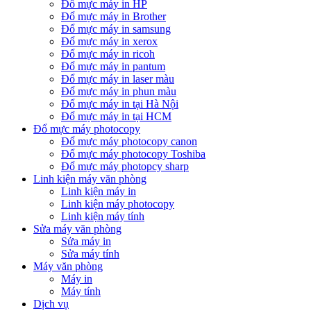
Đổ mực máy in HP
Đổ mực máy in Brother
Đổ mực máy in samsung
Đổ mực máy in xerox
Đổ mực máy in ricoh
Đổ mực máy in pantum
Đổ mực máy in laser màu
Đổ mực máy in phun màu
Đổ mực máy in tại Hà Nội
Đổ mực máy in tại HCM
Đổ mực máy photocopy
Đổ mực máy photocopy canon
Đổ mực máy photocopy Toshiba
Đổ mực máy photopcy sharp
Linh kiện máy văn phòng
Linh kiện máy in
Linh kiện máy photocopy
Linh kiện máy tính
Sửa máy văn phòng
Sửa máy in
Sửa máy tính
Máy văn phòng
Máy in
Máy tính
Dịch vụ