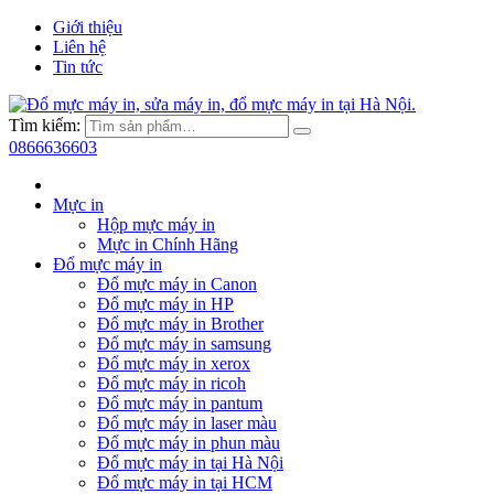
Giới thiệu
Liên hệ
Tin tức
Tìm kiếm:
0866636603
Mực in
Hộp mực máy in
Mực in Chính Hãng
Đổ mực máy in
Đổ mực máy in Canon
Đổ mực máy in HP
Đổ mực máy in Brother
Đổ mực máy in samsung
Đổ mực máy in xerox
Đổ mực máy in ricoh
Đổ mực máy in pantum
Đổ mực máy in laser màu
Đổ mực máy in phun màu
Đổ mực máy in tại Hà Nội
Đổ mực máy in tại HCM