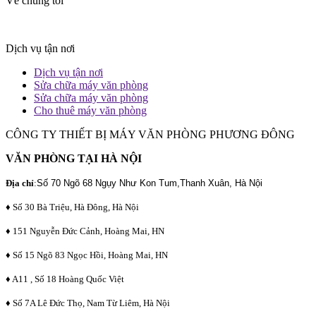
Về chúng tôi
Dịch vụ tận nơi
Dịch vụ tận nơi
Sửa chữa máy văn phòng
Sửa chữa máy văn phòng
Cho thuê máy văn phòng
CÔNG TY THIẾT BỊ MÁY VĂN PHÒNG PHƯƠNG ĐÔNG
VĂN PHÒNG TẠI HÀ NỘI
Địa chỉ
:
Số 70 Ngõ 68 Ngụy Như Kon Tum,Thanh Xuân, Hà Nội
♦ Số 30 Bà Triệu, Hà Đông, Hà Nội
♦ 151 Nguyễn Đức Cảnh, Hoàng Mai, HN
♦ Số 15 Ngõ 83 Ngọc Hồi, Hoàng Mai, HN
♦ A11 , Số 18 Hoàng Quốc Việt
♦ Số 7A Lê Đức Thọ, Nam Từ Liêm, Hà Nội