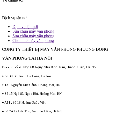
Về chúng tôi
Dịch vụ tận nơi
Dịch vụ tận nơi
Sửa chữa máy văn phòng
Sửa chữa máy văn phòng
Cho thuê máy văn phòng
CÔNG TY THIẾT BỊ MÁY VĂN PHÒNG PHƯƠNG ĐÔNG
VĂN PHÒNG TẠI HÀ NỘI
Địa chỉ
:
Số 70 Ngõ 68 Ngụy Như Kon Tum,Thanh Xuân, Hà Nội
♦ Số 30 Bà Triệu, Hà Đông, Hà Nội
♦ 151 Nguyễn Đức Cảnh, Hoàng Mai, HN
♦ Số 15 Ngõ 83 Ngọc Hồi, Hoàng Mai, HN
♦ A11 , Số 18 Hoàng Quốc Việt
♦ Số 7A Lê Đức Thọ, Nam Từ Liêm, Hà Nội