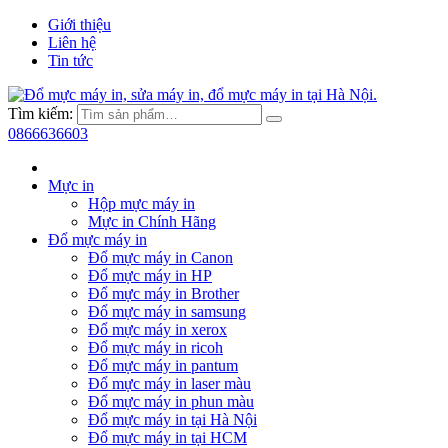
Giới thiệu
Liên hệ
Tin tức
Tìm kiếm:
0866636603
Mực in
Hộp mực máy in
Mực in Chính Hãng
Đổ mực máy in
Đổ mực máy in Canon
Đổ mực máy in HP
Đổ mực máy in Brother
Đổ mực máy in samsung
Đổ mực máy in xerox
Đổ mực máy in ricoh
Đổ mực máy in pantum
Đổ mực máy in laser màu
Đổ mực máy in phun màu
Đổ mực máy in tại Hà Nội
Đổ mực máy in tại HCM