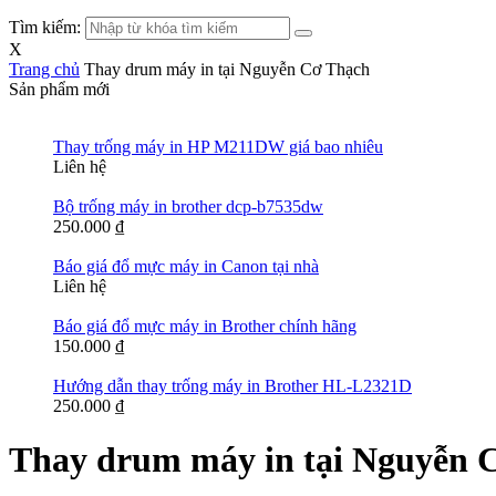
Tìm kiếm:
X
Trang chủ
Thay drum máy in tại Nguyễn Cơ Thạch
Sản phẩm mới
Thay trống máy in HP M211DW giá bao nhiêu
Liên hệ
Bộ trống máy in brother dcp-b7535dw
250.000
₫
Báo giá đổ mực máy in Canon tại nhà
Liên hệ
Báo giá đổ mực máy in Brother chính hãng
150.000
₫
Hướng dẫn thay trống máy in Brother HL-L2321D
250.000
₫
Thay drum máy in tại Nguyễn 