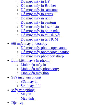
Đổ mực máy in HP
Đổ mực máy in Brother
Đổ mực máy in samsung
Đổ mực máy in xerox
Đổ mực máy in ricoh
Đổ mực máy in pantum
Đổ mực máy in laser màu
Đổ mực máy in phun màu
Đổ mực máy in tại Hà Nội
Đổ mực máy in tại HCM
Đổ mực máy photocopy
Đổ mực máy photocopy canon
Đổ mực máy photocopy Toshiba
Đổ mực máy photopcy sharp
Linh kiện máy văn phòng
Linh kiện máy in
Linh kiện máy photocopy
Linh kiện máy tính
Sửa máy văn phòng
Sửa máy in
Sửa máy tính
Máy văn phòng
Máy in
Máy tính
Dịch vụ