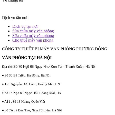
Về chúng tôi
Dịch vụ tận nơi
Dịch vụ tận nơi
Sửa chữa máy văn phòng
Sửa chữa máy văn phòng
Cho thuê máy văn phòng
CÔNG TY THIẾT BỊ MÁY VĂN PHÒNG PHƯƠNG ĐÔNG
VĂN PHÒNG TẠI HÀ NỘI
Địa chỉ
:
Số 70 Ngõ 68 Ngụy Như Kon Tum,Thanh Xuân, Hà Nội
♦ Số 30 Bà Triệu, Hà Đông, Hà Nội
♦ 151 Nguyễn Đức Cảnh, Hoàng Mai, HN
♦ Số 15 Ngõ 83 Ngọc Hồi, Hoàng Mai, HN
♦ A11 , Số 18 Hoàng Quốc Việt
♦ Số 7A Lê Đức Thọ, Nam Từ Liêm, Hà Nội