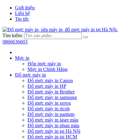
Giới thiệu
Liên hệ
Tin tức
Tìm kiếm:
0866636603
Mực in
Hộp mực máy in
Mực in Chính Hãng
Đổ mực máy in
Đổ mực máy in Canon
Đổ mực máy in HP
Đổ mực máy in Brother
Đổ mực máy in samsung
Đổ mực máy in xerox
Đổ mực máy in ricoh
Đổ mực máy in pantum
Đổ mực máy in laser màu
Đổ mực máy in phun màu
Đổ mực máy in tại Hà Nội
Đổ mực máy in tại HCM