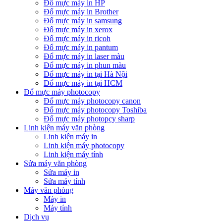
Đổ mực máy in HP
Đổ mực máy in Brother
Đổ mực máy in samsung
Đổ mực máy in xerox
Đổ mực máy in ricoh
Đổ mực máy in pantum
Đổ mực máy in laser màu
Đổ mực máy in phun màu
Đổ mực máy in tại Hà Nội
Đổ mực máy in tại HCM
Đổ mực máy photocopy
Đổ mực máy photocopy canon
Đổ mực máy photocopy Toshiba
Đổ mực máy photopcy sharp
Linh kiện máy văn phòng
Linh kiện máy in
Linh kiện máy photocopy
Linh kiện máy tính
Sửa máy văn phòng
Sửa máy in
Sửa máy tính
Máy văn phòng
Máy in
Máy tính
Dịch vụ