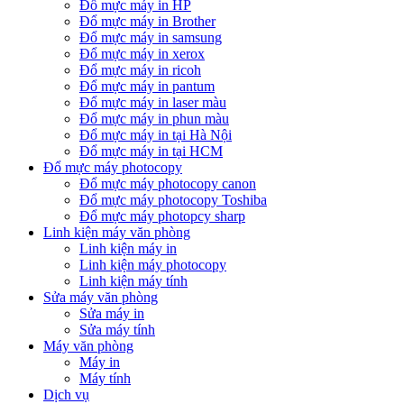
Đổ mực máy in HP
Đổ mực máy in Brother
Đổ mực máy in samsung
Đổ mực máy in xerox
Đổ mực máy in ricoh
Đổ mực máy in pantum
Đổ mực máy in laser màu
Đổ mực máy in phun màu
Đổ mực máy in tại Hà Nội
Đổ mực máy in tại HCM
Đổ mực máy photocopy
Đổ mực máy photocopy canon
Đổ mực máy photocopy Toshiba
Đổ mực máy photopcy sharp
Linh kiện máy văn phòng
Linh kiện máy in
Linh kiện máy photocopy
Linh kiện máy tính
Sửa máy văn phòng
Sửa máy in
Sửa máy tính
Máy văn phòng
Máy in
Máy tính
Dịch vụ