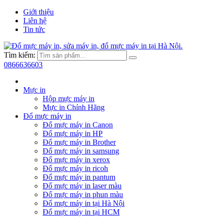
Giới thiệu
Liên hệ
Tin tức
Tìm kiếm:
0866636603
Mực in
Hộp mực máy in
Mực in Chính Hãng
Đổ mực máy in
Đổ mực máy in Canon
Đổ mực máy in HP
Đổ mực máy in Brother
Đổ mực máy in samsung
Đổ mực máy in xerox
Đổ mực máy in ricoh
Đổ mực máy in pantum
Đổ mực máy in laser màu
Đổ mực máy in phun màu
Đổ mực máy in tại Hà Nội
Đổ mực máy in tại HCM