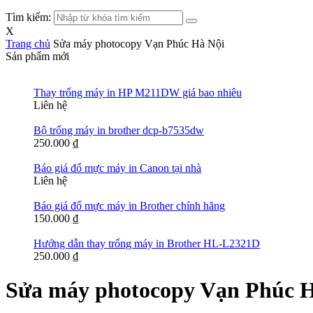
Tìm kiếm:
X
Trang chủ
Sửa máy photocopy Vạn Phúc Hà Nội
Sản phẩm mới
Thay trống máy in HP M211DW giá bao nhiêu
Liên hệ
Bộ trống máy in brother dcp-b7535dw
250.000
₫
Báo giá đổ mực máy in Canon tại nhà
Liên hệ
Báo giá đổ mực máy in Brother chính hãng
150.000
₫
Hướng dẫn thay trống máy in Brother HL-L2321D
250.000
₫
Sửa máy photocopy Vạn Phúc H