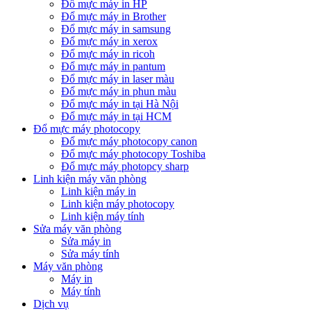
Đổ mực máy in HP
Đổ mực máy in Brother
Đổ mực máy in samsung
Đổ mực máy in xerox
Đổ mực máy in ricoh
Đổ mực máy in pantum
Đổ mực máy in laser màu
Đổ mực máy in phun màu
Đổ mực máy in tại Hà Nội
Đổ mực máy in tại HCM
Đổ mực máy photocopy
Đổ mực máy photocopy canon
Đổ mực máy photocopy Toshiba
Đổ mực máy photopcy sharp
Linh kiện máy văn phòng
Linh kiện máy in
Linh kiện máy photocopy
Linh kiện máy tính
Sửa máy văn phòng
Sửa máy in
Sửa máy tính
Máy văn phòng
Máy in
Máy tính
Dịch vụ