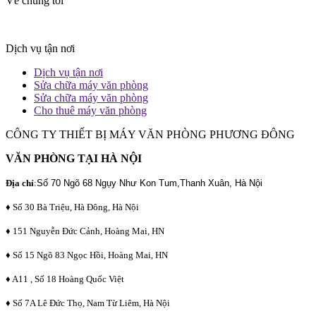
Về chúng tôi
Dịch vụ tận nơi
Dịch vụ tận nơi
Sửa chữa máy văn phòng
Sửa chữa máy văn phòng
Cho thuê máy văn phòng
CÔNG TY THIẾT BỊ MÁY VĂN PHÒNG PHƯƠNG ĐÔNG
VĂN PHÒNG TẠI HÀ NỘI
Địa chỉ
:
Số 70 Ngõ 68 Ngụy Như Kon Tum,Thanh Xuân, Hà Nội
♦ Số 30 Bà Triệu, Hà Đông, Hà Nội
♦ 151 Nguyễn Đức Cảnh, Hoàng Mai, HN
♦ Số 15 Ngõ 83 Ngọc Hồi, Hoàng Mai, HN
♦ A11 , Số 18 Hoàng Quốc Việt
♦ Số 7A Lê Đức Thọ, Nam Từ Liêm, Hà Nội