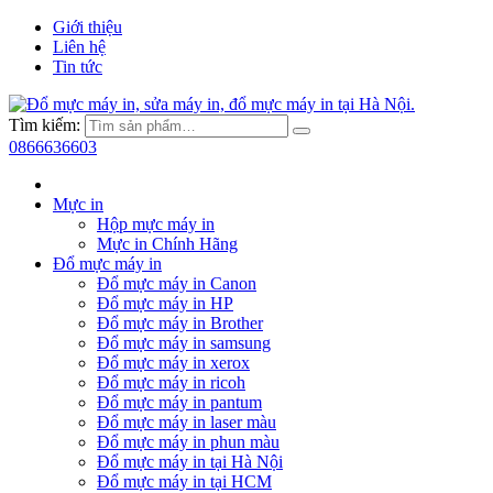
Giới thiệu
Liên hệ
Tin tức
Tìm kiếm:
0866636603
Mực in
Hộp mực máy in
Mực in Chính Hãng
Đổ mực máy in
Đổ mực máy in Canon
Đổ mực máy in HP
Đổ mực máy in Brother
Đổ mực máy in samsung
Đổ mực máy in xerox
Đổ mực máy in ricoh
Đổ mực máy in pantum
Đổ mực máy in laser màu
Đổ mực máy in phun màu
Đổ mực máy in tại Hà Nội
Đổ mực máy in tại HCM