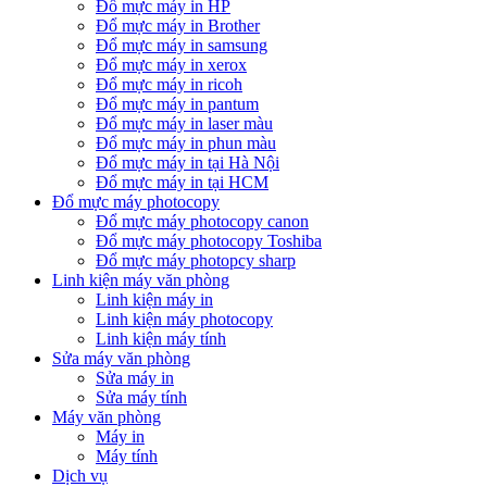
Đổ mực máy in HP
Đổ mực máy in Brother
Đổ mực máy in samsung
Đổ mực máy in xerox
Đổ mực máy in ricoh
Đổ mực máy in pantum
Đổ mực máy in laser màu
Đổ mực máy in phun màu
Đổ mực máy in tại Hà Nội
Đổ mực máy in tại HCM
Đổ mực máy photocopy
Đổ mực máy photocopy canon
Đổ mực máy photocopy Toshiba
Đổ mực máy photopcy sharp
Linh kiện máy văn phòng
Linh kiện máy in
Linh kiện máy photocopy
Linh kiện máy tính
Sửa máy văn phòng
Sửa máy in
Sửa máy tính
Máy văn phòng
Máy in
Máy tính
Dịch vụ