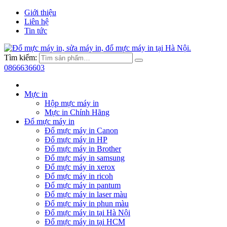
Giới thiệu
Liên hệ
Tin tức
Tìm kiếm:
0866636603
Mực in
Hộp mực máy in
Mực in Chính Hãng
Đổ mực máy in
Đổ mực máy in Canon
Đổ mực máy in HP
Đổ mực máy in Brother
Đổ mực máy in samsung
Đổ mực máy in xerox
Đổ mực máy in ricoh
Đổ mực máy in pantum
Đổ mực máy in laser màu
Đổ mực máy in phun màu
Đổ mực máy in tại Hà Nội
Đổ mực máy in tại HCM