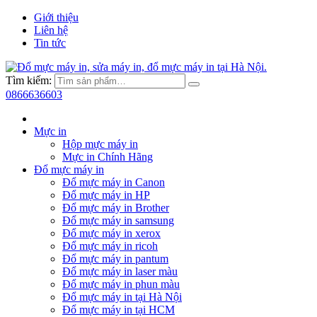
Giới thiệu
Liên hệ
Tin tức
Tìm kiếm:
0866636603
Mực in
Hộp mực máy in
Mực in Chính Hãng
Đổ mực máy in
Đổ mực máy in Canon
Đổ mực máy in HP
Đổ mực máy in Brother
Đổ mực máy in samsung
Đổ mực máy in xerox
Đổ mực máy in ricoh
Đổ mực máy in pantum
Đổ mực máy in laser màu
Đổ mực máy in phun màu
Đổ mực máy in tại Hà Nội
Đổ mực máy in tại HCM