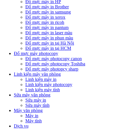
Đổ mực máy in HP
Đổ mực máy in Brother
Đổ mực máy in samsung
Đổ mực máy in xerox
Đổ mực máy in ricoh
Đổ mực máy in pantum
Đổ mực máy in laser màu
Đổ mực máy in phun màu
Đổ mực máy in tại Hà Nội
Đổ mực máy in tại HCM
Đổ mực máy photocopy
Đổ mực máy photocopy canon
Đổ mực máy photocopy Toshiba
Đổ mực máy photopcy sharp
Linh kiện máy văn phòng
Linh kiện máy in
Linh kiện máy photocopy
Linh kiện máy tính
Sửa máy văn phòng
Sửa máy in
Sửa máy tính
Máy văn phòng
Máy in
Máy tính
Dịch vụ