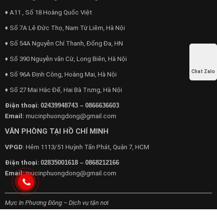
♦ A11 , Số 18 Hoàng Quốc Việt
♦ Số 7A Lê Đức Thọ, Nam Từ Liêm, Hà Nội
♦ Số 54A Nguyễn Chí Thanh, Đống Đa, HN
♦ Số 390 Nguyễn văn Cừ, Long Biên, Hà Nội
Chat Zalo
♦ Số 96A Định Công, Hoàng Mai, Hà Nội
♦ Số 27 Mai Hắc Đế, Hai Bà Trưng, Hà Nội
Điện thoại:
02439948743 – 0866636603
Email:
mucinphuongdong@gmail.com
VĂN PHÒNG TẠI HỒ CHÍ MINH
VPGD
: Hẻm 1113/51 Huỳnh Tấn Phát, Quận 7, HCM
Điện thoại:
02835001618 – 0868212166
Email:
mucinphuongdong@gmail.com
Mực In Phương Đông – Dịch vụ tận nơi
Chuyên cung cấp dịch vụ máy văn phòng