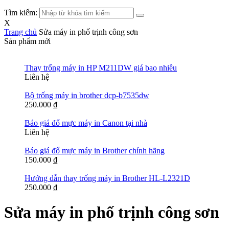
Tìm kiếm:
X
Trang chủ
Sửa máy in phố trịnh công sơn
Sản phẩm mới
Thay trống máy in HP M211DW giá bao nhiêu
Liên hệ
Bộ trống máy in brother dcp-b7535dw
250.000
₫
Báo giá đổ mực máy in Canon tại nhà
Liên hệ
Báo giá đổ mực máy in Brother chính hãng
150.000
₫
Hướng dẫn thay trống máy in Brother HL-L2321D
250.000
₫
Sửa máy in phố trịnh công sơn