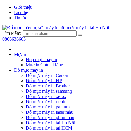
Giới thiệu
Liên hệ
Tin tức
Tìm kiếm:
0866636603
Mực in
Hộp mực máy in
Mực in Chính Hãng
Đổ mực máy in
Đổ mực máy in Canon
Đổ mực máy in HP
Đổ mực máy in Brother
Đổ mực máy in samsung
Đổ mực máy in xerox
Đổ mực máy in ricoh
Đổ mực máy in pantum
Đổ mực máy in laser màu
Đổ mực máy in phun màu
Đổ mực máy in tại Hà Nội
Đổ mực máy in tại HCM