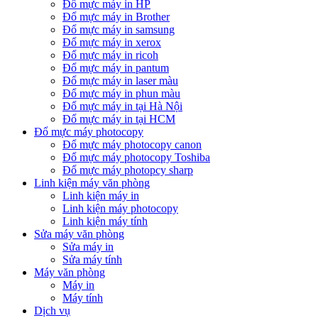
Đổ mực máy in HP
Đổ mực máy in Brother
Đổ mực máy in samsung
Đổ mực máy in xerox
Đổ mực máy in ricoh
Đổ mực máy in pantum
Đổ mực máy in laser màu
Đổ mực máy in phun màu
Đổ mực máy in tại Hà Nội
Đổ mực máy in tại HCM
Đổ mực máy photocopy
Đổ mực máy photocopy canon
Đổ mực máy photocopy Toshiba
Đổ mực máy photopcy sharp
Linh kiện máy văn phòng
Linh kiện máy in
Linh kiện máy photocopy
Linh kiện máy tính
Sửa máy văn phòng
Sửa máy in
Sửa máy tính
Máy văn phòng
Máy in
Máy tính
Dịch vụ