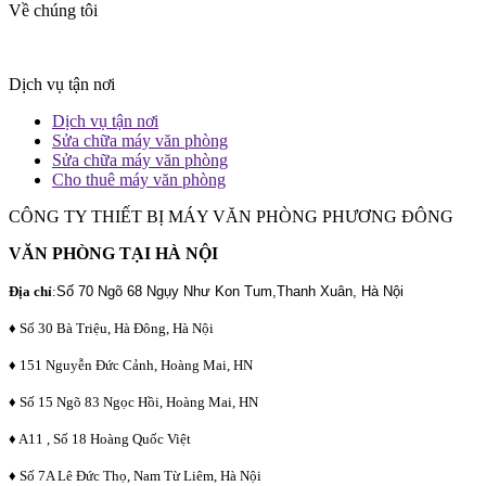
Về chúng tôi
Dịch vụ tận nơi
Dịch vụ tận nơi
Sửa chữa máy văn phòng
Sửa chữa máy văn phòng
Cho thuê máy văn phòng
CÔNG TY THIẾT BỊ MÁY VĂN PHÒNG PHƯƠNG ĐÔNG
VĂN PHÒNG TẠI HÀ NỘI
Địa chỉ
:
Số 70 Ngõ 68 Ngụy Như Kon Tum,Thanh Xuân, Hà Nội
♦ Số 30 Bà Triệu, Hà Đông, Hà Nội
♦ 151 Nguyễn Đức Cảnh, Hoàng Mai, HN
♦ Số 15 Ngõ 83 Ngọc Hồi, Hoàng Mai, HN
♦ A11 , Số 18 Hoàng Quốc Việt
♦ Số 7A Lê Đức Thọ, Nam Từ Liêm, Hà Nội