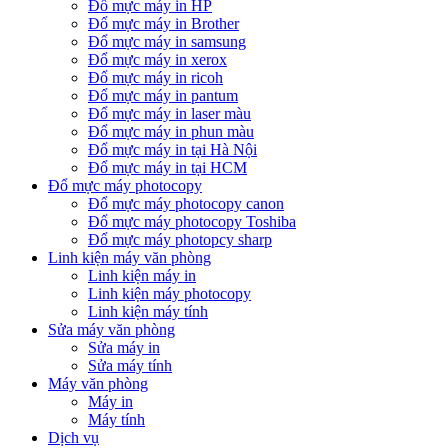
Đổ mực máy in HP
Đổ mực máy in Brother
Đổ mực máy in samsung
Đổ mực máy in xerox
Đổ mực máy in ricoh
Đổ mực máy in pantum
Đổ mực máy in laser màu
Đổ mực máy in phun màu
Đổ mực máy in tại Hà Nội
Đổ mực máy in tại HCM
Đổ mực máy photocopy
Đổ mực máy photocopy canon
Đổ mực máy photocopy Toshiba
Đổ mực máy photopcy sharp
Linh kiện máy văn phòng
Linh kiện máy in
Linh kiện máy photocopy
Linh kiện máy tính
Sửa máy văn phòng
Sửa máy in
Sửa máy tính
Máy văn phòng
Máy in
Máy tính
Dịch vụ