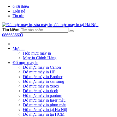
Giới thiệu
Liên hệ
Tin tức
Tìm kiếm:
0866636603
Mực in
Hộp mực máy in
Mực in Chính Hãng
Đổ mực máy in
Đổ mực máy in Canon
Đổ mực máy in HP
Đổ mực máy in Brother
Đổ mực máy in samsung
Đổ mực máy in xerox
Đổ mực máy in ricoh
Đổ mực máy in pantum
Đổ mực máy in laser màu
Đổ mực máy in phun màu
Đổ mực máy in tại Hà Nội
Đổ mực máy in tại HCM