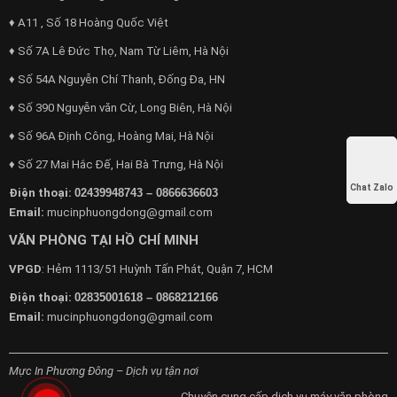
♦ A11 , Số 18 Hoàng Quốc Việt
♦ Số 7A Lê Đức Thọ, Nam Từ Liêm, Hà Nội
♦ Số 54A Nguyễn Chí Thanh, Đống Đa, HN
♦ Số 390 Nguyễn văn Cừ, Long Biên, Hà Nội
♦ Số 96A Định Công, Hoàng Mai, Hà Nội
♦ Số 27 Mai Hắc Đế, Hai Bà Trưng, Hà Nội
Chat Zalo
Điện thoại:
02439948743 – 0866636603
Email:
mucinphuongdong@gmail.com
VĂN PHÒNG TẠI HỒ CHÍ MINH
VPGD
: Hẻm 1113/51 Huỳnh Tấn Phát, Quận 7, HCM
Điện thoại:
02835001618 – 0868212166
Email:
mucinphuongdong@gmail.com
Mực In Phương Đông – Dịch vụ tận nơi
Chuyên cung cấp dịch vụ máy văn phòng