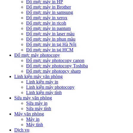
Đổ mực máy in HP
Đổ mực máy in Brother
Đổ mực máy in samsung
Đổ mực máy in xerox
Đổ mực máy in ricoh
Đổ mực máy in pantum
Đổ mực máy in laser màu
Đổ mực máy in phun màu
Đổ mực máy in tại Hà Nội
Đổ mực máy in tại HCM
Đổ mực máy photocopy
Đổ mực máy photocopy canon
Đổ mực máy photocopy Toshiba
Đổ mực máy photopcy sharp
Linh kiện máy văn phòng
Linh kiện máy in
Linh kiện máy photocopy
Linh kiện máy tính
Sửa máy văn phòng
Sửa máy in
Sửa máy tính
Máy văn phòng
Máy in
Máy tính
Dịch vụ