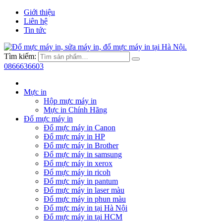
Giới thiệu
Liên hệ
Tin tức
Tìm kiếm:
0866636603
Mực in
Hộp mực máy in
Mực in Chính Hãng
Đổ mực máy in
Đổ mực máy in Canon
Đổ mực máy in HP
Đổ mực máy in Brother
Đổ mực máy in samsung
Đổ mực máy in xerox
Đổ mực máy in ricoh
Đổ mực máy in pantum
Đổ mực máy in laser màu
Đổ mực máy in phun màu
Đổ mực máy in tại Hà Nội
Đổ mực máy in tại HCM