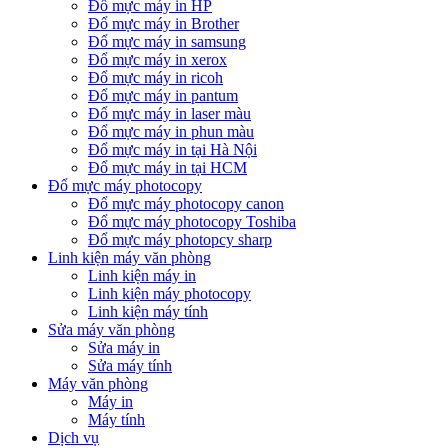
Đổ mực máy in HP
Đổ mực máy in Brother
Đổ mực máy in samsung
Đổ mực máy in xerox
Đổ mực máy in ricoh
Đổ mực máy in pantum
Đổ mực máy in laser màu
Đổ mực máy in phun màu
Đổ mực máy in tại Hà Nội
Đổ mực máy in tại HCM
Đổ mực máy photocopy
Đổ mực máy photocopy canon
Đổ mực máy photocopy Toshiba
Đổ mực máy photopcy sharp
Linh kiện máy văn phòng
Linh kiện máy in
Linh kiện máy photocopy
Linh kiện máy tính
Sửa máy văn phòng
Sửa máy in
Sửa máy tính
Máy văn phòng
Máy in
Máy tính
Dịch vụ