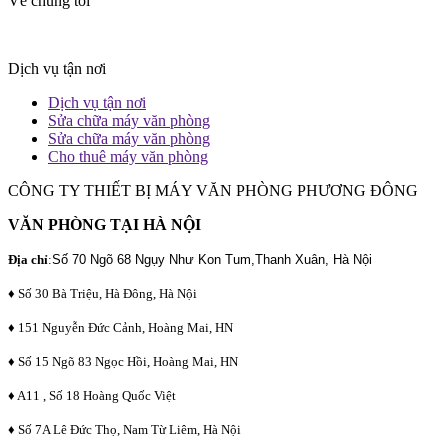
Về chúng tôi
Dịch vụ tận nơi
Dịch vụ tận nơi
Sửa chữa máy văn phòng
Sửa chữa máy văn phòng
Cho thuê máy văn phòng
CÔNG TY THIẾT BỊ MÁY VĂN PHÒNG PHƯƠNG ĐÔNG
VĂN PHÒNG TẠI HÀ NỘI
Địa chỉ
:
Số 70 Ngõ 68 Ngụy Như Kon Tum,Thanh Xuân, Hà Nội
♦ Số 30 Bà Triệu, Hà Đông, Hà Nội
♦ 151 Nguyễn Đức Cảnh, Hoàng Mai, HN
♦ Số 15 Ngõ 83 Ngọc Hồi, Hoàng Mai, HN
♦ A11 , Số 18 Hoàng Quốc Việt
♦ Số 7A Lê Đức Thọ, Nam Từ Liêm, Hà Nội