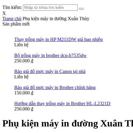
Tìm kiếm:
X
Trang chủ
Phụ kiện máy in đường Xuân Thủy
Sản phẩm mới
Thay trống máy in HP M211DW giá bao nhiêu
Liên hệ
Bộ trống máy in brother dcp-b7535dw
250.000
₫
Báo giá đổ mực máy in Canon tại nhà
Liên hệ
Báo giá đổ mực máy in Brother chính hãng
150.000
₫
Hướng dẫn thay trống máy in Brother HL-L2321D
250.000
₫
Phụ kiện máy in đường Xuân T