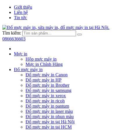
Giới thiệu
Liên hệ
Tin tức
Tìm kiếm:
0866636603
Mực in
Hộp mực máy in
Mực in Chính Hãng
Đổ mực máy in
Đổ mực máy in Canon
Đổ mực máy in HP
Đổ mực máy in Brother
Đổ mực máy in samsung
Đổ mực máy in xerox
Đổ mực máy in ricoh
Đổ mực máy in pantum
Đổ mực máy in laser màu
Đổ mực máy in phun màu
Đổ mực máy in tại Hà Nội
Đổ mực máy in tại HCM