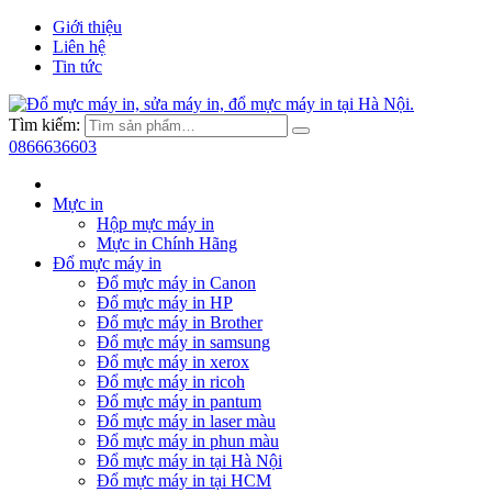
Giới thiệu
Liên hệ
Tin tức
Tìm kiếm:
0866636603
Mực in
Hộp mực máy in
Mực in Chính Hãng
Đổ mực máy in
Đổ mực máy in Canon
Đổ mực máy in HP
Đổ mực máy in Brother
Đổ mực máy in samsung
Đổ mực máy in xerox
Đổ mực máy in ricoh
Đổ mực máy in pantum
Đổ mực máy in laser màu
Đổ mực máy in phun màu
Đổ mực máy in tại Hà Nội
Đổ mực máy in tại HCM