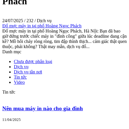
Phách
24/07/2025
/
232
/
Dịch vụ
Đổ mực máy in tại phố Hoàng Ngọc Phách
Đổ mực máy in tại phố Hoàng Ngọc Phách, Hà Nội: Bạn đã bao
giờ đứng trước chiếc máy in "đình công" giữa lúc deadline đang cận
kề? Mồ hôi chảy ròng ròng, tim đập thình thịch... cảm giác thật quen
thuộc, phải không? Thật may mắn, dịch vụ đổ...
Danh mục
Chưa được phân loại
Dịch vụ
Dịch vụ tân nơi
Tin tức
Video
Tin tức
Nên mua máy in nào cho gia đình
11/04/2025