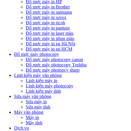
Đổ mực máy in HP
Đổ mực máy in Brother
Đổ mực máy in samsung
Đổ mực máy in xerox
Đổ mực máy in ricoh
Đổ mực máy in pantum
Đổ mực máy in laser màu
Đổ mực máy in phun màu
Đổ mực máy in tại Hà Nội
Đổ mực máy in tại HCM
Đổ mực máy photocopy
Đổ mực máy photocopy canon
Đổ mực máy photocopy Toshiba
Đổ mực máy photopcy sharp
Linh kiện máy văn phòng
Linh kiện máy in
Linh kiện máy photocopy
Linh kiện máy tính
Sửa máy văn phòng
Sửa máy in
Sửa máy tính
Máy văn phòng
Máy in
Máy tính
Dịch vụ