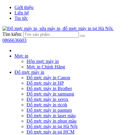
Giới thiệu
Liên hệ
Tin tức
Tìm kiếm:
0866636603
Mực in
Hộp mực máy in
Mực in Chính Hãng
Đổ mực máy in
Đổ mực máy in Canon
Đổ mực máy in HP
Đổ mực máy in Brother
Đổ mực máy in samsung
Đổ mực máy in xerox
Đổ mực máy in ricoh
Đổ mực máy in pantum
Đổ mực máy in laser màu
Đổ mực máy in phun màu
Đổ mực máy in tại Hà Nội
Đổ mực máy in tại HCM