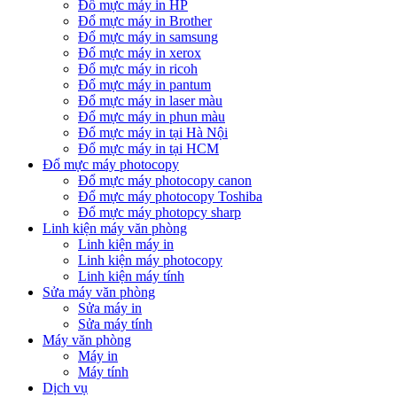
Đổ mực máy in HP
Đổ mực máy in Brother
Đổ mực máy in samsung
Đổ mực máy in xerox
Đổ mực máy in ricoh
Đổ mực máy in pantum
Đổ mực máy in laser màu
Đổ mực máy in phun màu
Đổ mực máy in tại Hà Nội
Đổ mực máy in tại HCM
Đổ mực máy photocopy
Đổ mực máy photocopy canon
Đổ mực máy photocopy Toshiba
Đổ mực máy photopcy sharp
Linh kiện máy văn phòng
Linh kiện máy in
Linh kiện máy photocopy
Linh kiện máy tính
Sửa máy văn phòng
Sửa máy in
Sửa máy tính
Máy văn phòng
Máy in
Máy tính
Dịch vụ