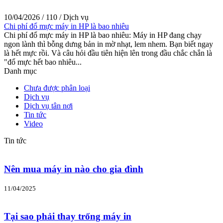
10/04/2026
/
110
/
Dịch vụ
Chi phí đổ mực máy in HP là bao nhiêu
Chi phí đổ mực máy in HP là bao nhiêu: Máy in HP đang chạy
ngon lành thì bỗng dưng bản in mờ nhạt, lem nhem. Bạn biết ngay
là hết mực rồi. Và câu hỏi đầu tiên hiện lên trong đầu chắc chắn là
"đổ mực hết bao nhiêu...
Danh mục
Chưa được phân loại
Dịch vụ
Dịch vụ tân nơi
Tin tức
Video
Tin tức
Nên mua máy in nào cho gia đình
11/04/2025
Tại sao phải thay trống máy in