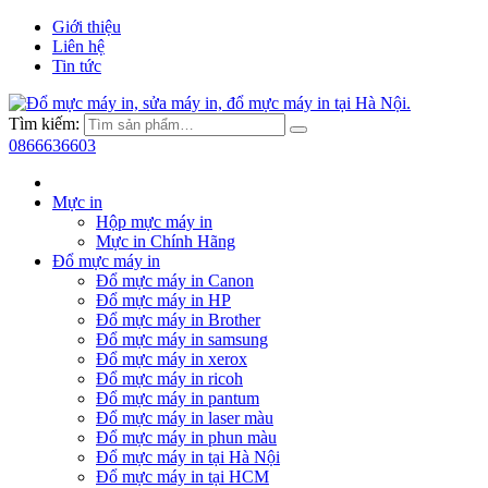
Giới thiệu
Liên hệ
Tin tức
Tìm kiếm:
0866636603
Mực in
Hộp mực máy in
Mực in Chính Hãng
Đổ mực máy in
Đổ mực máy in Canon
Đổ mực máy in HP
Đổ mực máy in Brother
Đổ mực máy in samsung
Đổ mực máy in xerox
Đổ mực máy in ricoh
Đổ mực máy in pantum
Đổ mực máy in laser màu
Đổ mực máy in phun màu
Đổ mực máy in tại Hà Nội
Đổ mực máy in tại HCM