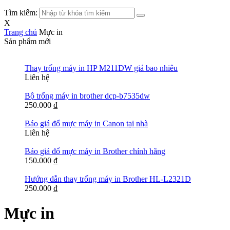
Tìm kiếm:
X
Trang chủ
Mực in
Sản phẩm mới
Thay trống máy in HP M211DW giá bao nhiêu
Liên hệ
Bộ trống máy in brother dcp-b7535dw
250.000
₫
Báo giá đổ mực máy in Canon tại nhà
Liên hệ
Báo giá đổ mực máy in Brother chính hãng
150.000
₫
Hướng dẫn thay trống máy in Brother HL-L2321D
250.000
₫
Mực in