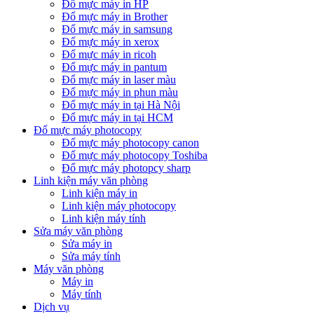
Đổ mực máy in HP
Đổ mực máy in Brother
Đổ mực máy in samsung
Đổ mực máy in xerox
Đổ mực máy in ricoh
Đổ mực máy in pantum
Đổ mực máy in laser màu
Đổ mực máy in phun màu
Đổ mực máy in tại Hà Nội
Đổ mực máy in tại HCM
Đổ mực máy photocopy
Đổ mực máy photocopy canon
Đổ mực máy photocopy Toshiba
Đổ mực máy photopcy sharp
Linh kiện máy văn phòng
Linh kiện máy in
Linh kiện máy photocopy
Linh kiện máy tính
Sửa máy văn phòng
Sửa máy in
Sửa máy tính
Máy văn phòng
Máy in
Máy tính
Dịch vụ