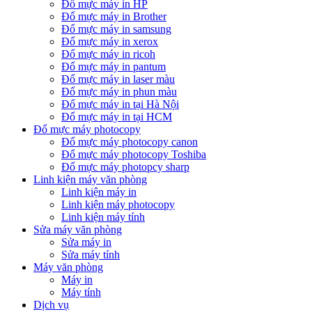
Đổ mực máy in HP
Đổ mực máy in Brother
Đổ mực máy in samsung
Đổ mực máy in xerox
Đổ mực máy in ricoh
Đổ mực máy in pantum
Đổ mực máy in laser màu
Đổ mực máy in phun màu
Đổ mực máy in tại Hà Nội
Đổ mực máy in tại HCM
Đổ mực máy photocopy
Đổ mực máy photocopy canon
Đổ mực máy photocopy Toshiba
Đổ mực máy photopcy sharp
Linh kiện máy văn phòng
Linh kiện máy in
Linh kiện máy photocopy
Linh kiện máy tính
Sửa máy văn phòng
Sửa máy in
Sửa máy tính
Máy văn phòng
Máy in
Máy tính
Dịch vụ