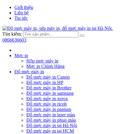
Giới thiệu
Liên hệ
Tin tức
Tìm kiếm:
0866636603
Mực in
Hộp mực máy in
Mực in Chính Hãng
Đổ mực máy in
Đổ mực máy in Canon
Đổ mực máy in HP
Đổ mực máy in Brother
Đổ mực máy in samsung
Đổ mực máy in xerox
Đổ mực máy in ricoh
Đổ mực máy in pantum
Đổ mực máy in laser màu
Đổ mực máy in phun màu
Đổ mực máy in tại Hà Nội
Đổ mực máy in tại HCM