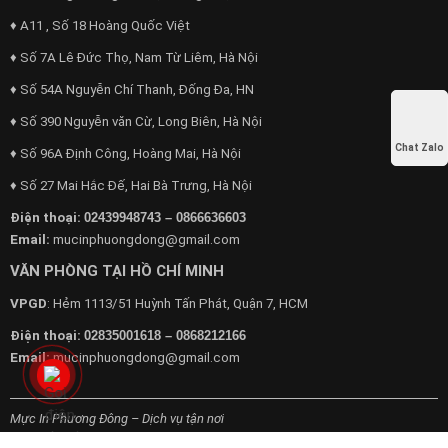
♦ A11 , Số 18 Hoàng Quốc Việt
♦ Số 7A Lê Đức Thọ, Nam Từ Liêm, Hà Nội
♦ Số 54A Nguyễn Chí Thanh, Đống Đa, HN
♦ Số 390 Nguyễn văn Cừ, Long Biên, Hà Nội
Chat Zalo
♦ Số 96A Định Công, Hoàng Mai, Hà Nội
♦ Số 27 Mai Hắc Đế, Hai Bà Trưng, Hà Nội
Điện thoại:
02439948743 – 0866636603
Email:
mucinphuongdong@gmail.com
VĂN PHÒNG TẠI HỒ CHÍ MINH
VPGD
: Hẻm 1113/51 Huỳnh Tấn Phát, Quận 7, HCM
Điện thoại:
02835001618 – 0868212166
Email:
mucinphuongdong@gmail.com
Mực In Phương Đông – Dịch vụ tận nơi
Chuyên cung cấp dịch vụ máy văn phòng