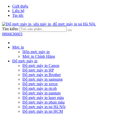
Giới thiệu
Liên hệ
Tin tức
Tìm kiếm:
0866636603
Mực in
Hộp mực máy in
Mực in Chính Hãng
Đổ mực máy in
Đổ mực máy in Canon
Đổ mực máy in HP
Đổ mực máy in Brother
Đổ mực máy in samsung
Đổ mực máy in xerox
Đổ mực máy in ricoh
Đổ mực máy in pantum
Đổ mực máy in laser màu
Đổ mực máy in phun màu
Đổ mực máy in tại Hà Nội
Đổ mực máy in tại HCM