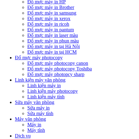
Đổ mực máy in HP
Đổ mực máy in Brother
Đổ mực máy in samsung
Đổ mực máy in xerox
Đổ mực máy in ricoh
Đổ mực máy in pantum
Đổ mực máy in laser màu
Đổ mực máy in phun màu
Đổ mực máy in tại Hà Nội
Đổ mực máy in tại HCM
Đổ mực máy photocopy
Đổ mực máy photocopy canon
Đổ mực máy photocopy Toshiba
Đổ mực máy photopcy sharp
Linh kiện máy văn phòng
Linh kiện máy in
Linh kiện máy photocopy
Linh kiện máy tính
Sửa máy văn phòng
Sửa máy in
Sửa máy tính
Máy văn phòng
Máy in
Máy tính
Dịch vụ