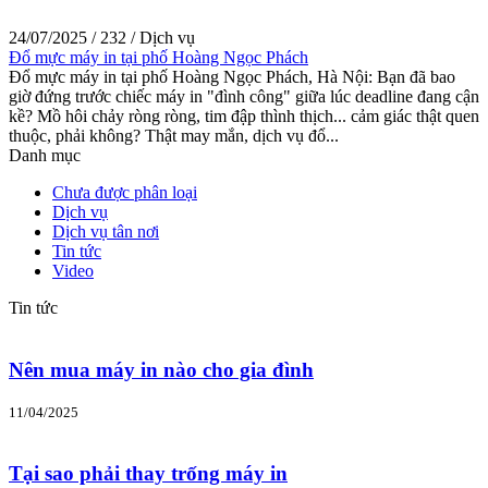
24/07/2025
/
232
/
Dịch vụ
Đổ mực máy in tại phố Hoàng Ngọc Phách
Đổ mực máy in tại phố Hoàng Ngọc Phách, Hà Nội: Bạn đã bao
giờ đứng trước chiếc máy in "đình công" giữa lúc deadline đang cận
kề? Mồ hôi chảy ròng ròng, tim đập thình thịch... cảm giác thật quen
thuộc, phải không? Thật may mắn, dịch vụ đổ...
Danh mục
Chưa được phân loại
Dịch vụ
Dịch vụ tân nơi
Tin tức
Video
Tin tức
Nên mua máy in nào cho gia đình
11/04/2025
Tại sao phải thay trống máy in