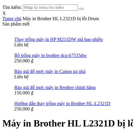
Tìm kiếm:
X
Trang chủ
Máy in Brother HL L2321D bị lỗi Drum
Sản phẩm mới
Thay trống máy in HP M211DW giá bao nhiêu
Liên hệ
Bộ trống máy in brother dcp-b7535dw
250.000
₫
Báo giá đổ mực máy in Canon tại nhà
Liên hệ
Báo giá đổ mực máy in Brother chính hãng
150.000
₫
Hướng dẫn thay trống máy in Brother HL-L2321D
250.000
₫
Máy in Brother HL L2321D bị l