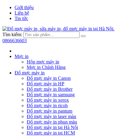
Giới thiệu
Liên hệ
Tin tức
Tìm kiếm:
0866636603
Mực in
Hộp mực máy in
Mực in Chính Hãng
Đổ mực máy in
Đổ mực máy in Canon
Đổ mực máy in HP
Đổ mực máy in Brother
Đổ mực máy in samsung
Đổ mực máy in xerox
Đổ mực máy in ricoh
Đổ mực máy in pantum
Đổ mực máy in laser màu
Đổ mực máy in phun màu
Đổ mực máy in tại Hà Nội
Đổ mực máy in tại HCM