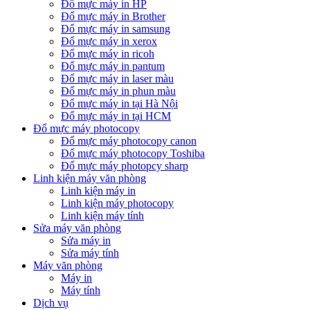
Đổ mực máy in HP
Đổ mực máy in Brother
Đổ mực máy in samsung
Đổ mực máy in xerox
Đổ mực máy in ricoh
Đổ mực máy in pantum
Đổ mực máy in laser màu
Đổ mực máy in phun màu
Đổ mực máy in tại Hà Nội
Đổ mực máy in tại HCM
Đổ mực máy photocopy
Đổ mực máy photocopy canon
Đổ mực máy photocopy Toshiba
Đổ mực máy photopcy sharp
Linh kiện máy văn phòng
Linh kiện máy in
Linh kiện máy photocopy
Linh kiện máy tính
Sửa máy văn phòng
Sửa máy in
Sửa máy tính
Máy văn phòng
Máy in
Máy tính
Dịch vụ