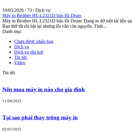
19/05/2026
/
73
/
Dịch vụ
Máy in Brother HL L2321D báo lỗi Drum
Máy in Brother HL L2321D báo lỗi Drum: Đang in dở một tài liệu q
Bạn thử tắt rồi bật lại nhưng lỗi vẫn còn nguyên. Tình...
Danh mục
Chưa được phân loại
Dịch vụ
Dịch vụ tân nơi
Tin tức
Video
Tin tức
Nên mua máy in nào cho gia đình
11/04/2025
Tại sao phải thay trống máy in
02/03/2025