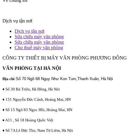
Về chúng tôi
Dịch vụ tận nơi
Dịch vụ tận nơi
Sửa chữa máy văn phòng
Sửa chữa máy văn phòng
Cho thuê máy văn phòng
CÔNG TY THIẾT BỊ MÁY VĂN PHÒNG PHƯƠNG ĐÔNG
VĂN PHÒNG TẠI HÀ NỘI
Địa chỉ
:
Số 70 Ngõ 68 Ngụy Như Kon Tum,Thanh Xuân, Hà Nội
♦ Số 30 Bà Triệu, Hà Đông, Hà Nội
♦ 151 Nguyễn Đức Cảnh, Hoàng Mai, HN
♦ Số 15 Ngõ 83 Ngọc Hồi, Hoàng Mai, HN
♦ A11 , Số 18 Hoàng Quốc Việt
♦ Số 7A Lê Đức Thọ, Nam Từ Liêm, Hà Nội