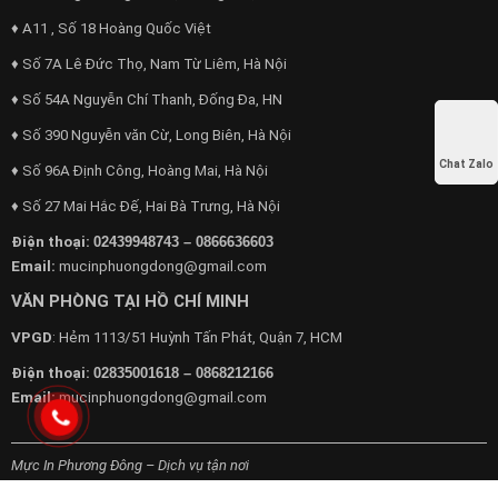
♦ A11 , Số 18 Hoàng Quốc Việt
♦ Số 7A Lê Đức Thọ, Nam Từ Liêm, Hà Nội
♦ Số 54A Nguyễn Chí Thanh, Đống Đa, HN
♦ Số 390 Nguyễn văn Cừ, Long Biên, Hà Nội
Chat Zalo
♦ Số 96A Định Công, Hoàng Mai, Hà Nội
♦ Số 27 Mai Hắc Đế, Hai Bà Trưng, Hà Nội
Điện thoại:
02439948743 – 0866636603
Email:
mucinphuongdong@gmail.com
VĂN PHÒNG TẠI HỒ CHÍ MINH
VPGD
: Hẻm 1113/51 Huỳnh Tấn Phát, Quận 7, HCM
Điện thoại:
02835001618 – 0868212166
Email:
mucinphuongdong@gmail.com
Mực In Phương Đông – Dịch vụ tận nơi
Chuyên cung cấp dịch vụ máy văn phòng