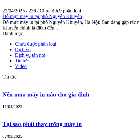
22/04/2025
/
236
/
Chưa được phân loại
Đổ mực máy in tại phố Nguyễn Khuyến
Đổ mực máy in tại phố Nguyễn Khuyến, Hà Nội: Bạn đang gặp rắc rố
Khuyến chính là điểm đến...
Danh mục
Chưa được phân loại
Dịch vụ
Dịch vụ tân nơi
Tin tức
Video
Tin tức
Nên mua máy in nào cho gia đình
11/04/2025
Tại sao phải thay trống máy in
02/03/2025