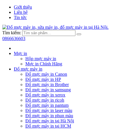
Giới thiệu
Liên hệ
Tin tức
Tìm kiếm:
0866636603
Mực in
Hộp mực máy in
Mực in Chính Hãng
Đổ mực máy in
Đổ mực máy in Canon
Đổ mực máy in HP
Đổ mực máy in Brother
Đổ mực máy in samsung
Đổ mực máy in xerox
Đổ mực máy in ricoh
Đổ mực máy in pantum
Đổ mực máy in laser màu
Đổ mực máy in phun màu
Đổ mực máy in tại Hà Nội
Đổ mực máy in tại HCM