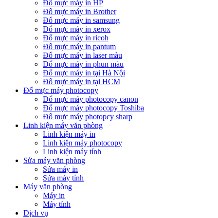
Đổ mực máy in HP
Đổ mực máy in Brother
Đổ mực máy in samsung
Đổ mực máy in xerox
Đổ mực máy in ricoh
Đổ mực máy in pantum
Đổ mực máy in laser màu
Đổ mực máy in phun màu
Đổ mực máy in tại Hà Nội
Đổ mực máy in tại HCM
Đổ mực máy photocopy
Đổ mực máy photocopy canon
Đổ mực máy photocopy Toshiba
Đổ mực máy photopcy sharp
Linh kiện máy văn phòng
Linh kiện máy in
Linh kiện máy photocopy
Linh kiện máy tính
Sửa máy văn phòng
Sửa máy in
Sửa máy tính
Máy văn phòng
Máy in
Máy tính
Dịch vụ