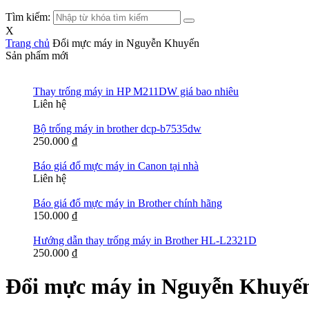
Tìm kiếm:
X
Trang chủ
Đổi mực máy in Nguyễn Khuyến
Sản phẩm mới
Thay trống máy in HP M211DW giá bao nhiêu
Liên hệ
Bộ trống máy in brother dcp-b7535dw
250.000
₫
Báo giá đổ mực máy in Canon tại nhà
Liên hệ
Báo giá đổ mực máy in Brother chính hãng
150.000
₫
Hướng dẫn thay trống máy in Brother HL-L2321D
250.000
₫
Đổi mực máy in Nguyễn Khuyế