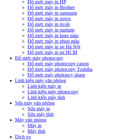
Đổ mực máy in HP
Đổ mực máy in Brother
Đổ mực máy in samsung
Đổ mực máy in xerox
Đổ mực máy in ricoh
Đổ mực máy in pantum
Đổ mực máy in laser màu
Đổ mực máy in phun màu
Đổ mực máy in tại Hà Nội
Đổ mực máy in tại HCM
Đổ mực máy photocopy
Đổ mực máy photocopy canon
Đổ mực máy photocopy Toshiba
Đổ mực máy photopcy sharp
Linh kiện máy văn phòng
Linh kiện máy in
Linh kiện máy photocopy
Linh kiện máy tính
Sửa máy văn phòng
Sửa máy in
Sửa máy tính
Máy văn phòng
Máy in
Máy tính
Dịch vụ