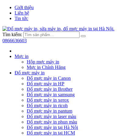
Giới thiệu
Liên hệ
Tin tức
Tìm kiếm:
0866636603
Mực in
Hộp mực máy in
Mực in Chính Hãng
Đổ mực máy in
Đổ mực máy in Canon
Đổ mực máy in HP
Đổ mực máy in Brother
Đổ mực máy in samsung
Đổ mực máy in xerox
Đổ mực máy in ricoh
Đổ mực máy in pantum
Đổ mực máy in laser màu
Đổ mực máy in phun màu
Đổ mực máy in tại Hà Nội
Đổ mực máy in tại HCM