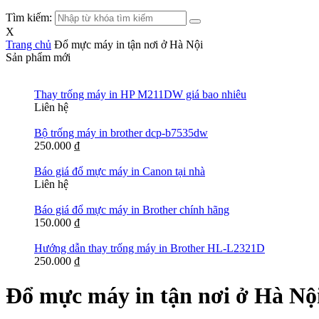
Tìm kiếm:
X
Trang chủ
Đổ mực máy in tận nơi ở Hà Nội
Sản phẩm mới
Thay trống máy in HP M211DW giá bao nhiêu
Liên hệ
Bộ trống máy in brother dcp-b7535dw
250.000
₫
Báo giá đổ mực máy in Canon tại nhà
Liên hệ
Báo giá đổ mực máy in Brother chính hãng
150.000
₫
Hướng dẫn thay trống máy in Brother HL-L2321D
250.000
₫
Đổ mực máy in tận nơi ở Hà Nộ