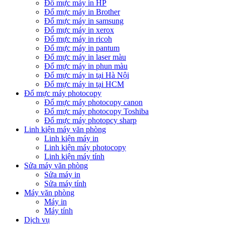
Đổ mực máy in HP
Đổ mực máy in Brother
Đổ mực máy in samsung
Đổ mực máy in xerox
Đổ mực máy in ricoh
Đổ mực máy in pantum
Đổ mực máy in laser màu
Đổ mực máy in phun màu
Đổ mực máy in tại Hà Nội
Đổ mực máy in tại HCM
Đổ mực máy photocopy
Đổ mực máy photocopy canon
Đổ mực máy photocopy Toshiba
Đổ mực máy photopcy sharp
Linh kiện máy văn phòng
Linh kiện máy in
Linh kiện máy photocopy
Linh kiện máy tính
Sửa máy văn phòng
Sửa máy in
Sửa máy tính
Máy văn phòng
Máy in
Máy tính
Dịch vụ