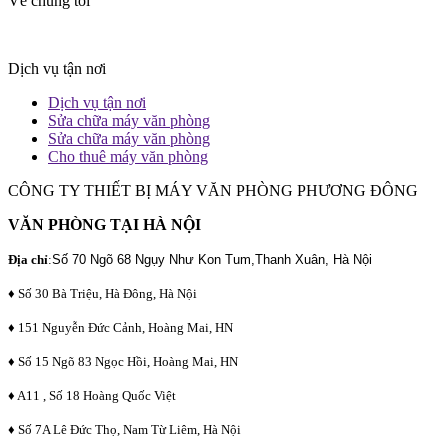
Về chúng tôi
Dịch vụ tận nơi
Dịch vụ tận nơi
Sửa chữa máy văn phòng
Sửa chữa máy văn phòng
Cho thuê máy văn phòng
CÔNG TY THIẾT BỊ MÁY VĂN PHÒNG PHƯƠNG ĐÔNG
VĂN PHÒNG TẠI HÀ NỘI
Địa chỉ
:
Số 70 Ngõ 68 Ngụy Như Kon Tum,Thanh Xuân, Hà Nội
♦ Số 30 Bà Triệu, Hà Đông, Hà Nội
♦ 151 Nguyễn Đức Cảnh, Hoàng Mai, HN
♦ Số 15 Ngõ 83 Ngọc Hồi, Hoàng Mai, HN
♦ A11 , Số 18 Hoàng Quốc Việt
♦ Số 7A Lê Đức Thọ, Nam Từ Liêm, Hà Nội