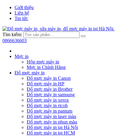
Giới thiệu
Liên hệ
Tin tức
Tìm kiếm:
0866636603
Mực in
Hộp mực máy in
Mực in Chính Hãng
Đổ mực máy in
Đổ mực máy in Canon
Đổ mực máy in HP
Đổ mực máy in Brother
Đổ mực máy in samsung
Đổ mực máy in xerox
Đổ mực máy in ricoh
Đổ mực máy in pantum
Đổ mực máy in laser màu
Đổ mực máy in phun màu
Đổ mực máy in tại Hà Nội
Đổ mực máy in tại HCM