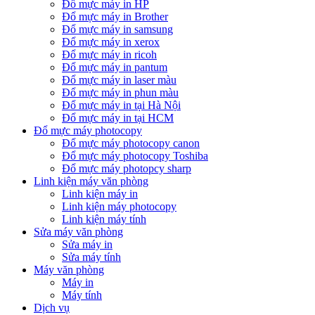
Đổ mực máy in HP
Đổ mực máy in Brother
Đổ mực máy in samsung
Đổ mực máy in xerox
Đổ mực máy in ricoh
Đổ mực máy in pantum
Đổ mực máy in laser màu
Đổ mực máy in phun màu
Đổ mực máy in tại Hà Nội
Đổ mực máy in tại HCM
Đổ mực máy photocopy
Đổ mực máy photocopy canon
Đổ mực máy photocopy Toshiba
Đổ mực máy photopcy sharp
Linh kiện máy văn phòng
Linh kiện máy in
Linh kiện máy photocopy
Linh kiện máy tính
Sửa máy văn phòng
Sửa máy in
Sửa máy tính
Máy văn phòng
Máy in
Máy tính
Dịch vụ