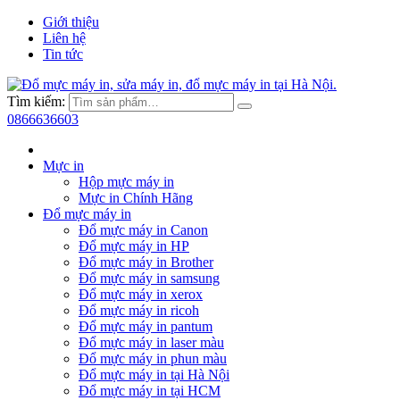
Giới thiệu
Liên hệ
Tin tức
Tìm kiếm:
0866636603
Mực in
Hộp mực máy in
Mực in Chính Hãng
Đổ mực máy in
Đổ mực máy in Canon
Đổ mực máy in HP
Đổ mực máy in Brother
Đổ mực máy in samsung
Đổ mực máy in xerox
Đổ mực máy in ricoh
Đổ mực máy in pantum
Đổ mực máy in laser màu
Đổ mực máy in phun màu
Đổ mực máy in tại Hà Nội
Đổ mực máy in tại HCM