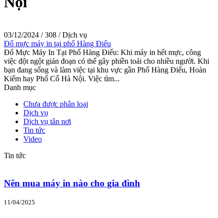
Nội
03/12/2024
/
308
/
Dịch vụ
Đổ mực máy in tại phố Hàng Điếu
Đổ Mực Máy In Tại Phố Hàng Điếu: Khi máy in hết mực, công
việc đột ngột gián đoạn có thể gây phiền toái cho nhiều người. Khi
bạn đang sống và làm việc tại khu vực gần Phố Hàng Điếu, Hoàn
Kiếm hay Phố Cổ Hà Nội. Việc tìm...
Danh mục
Chưa được phân loại
Dịch vụ
Dịch vụ tân nơi
Tin tức
Video
Tin tức
Nên mua máy in nào cho gia đình
11/04/2025