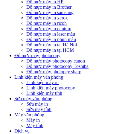
Đổ mực máy in HP
Đổ mực máy in Brother
Đổ mực máy in samsung
Đổ mực máy in xerox
Đổ mực máy in ricoh
Đổ mực máy in pantum
Đổ mực máy in laser màu
Đổ mực máy in phun màu
Đổ mực máy in tại Hà Nội
Đổ mực máy in tại HCM
Đổ mực máy photocopy
Đổ mực máy photocopy canon
Đổ mực máy photocopy Toshiba
Đổ mực máy photopcy sharp
Linh kiện máy văn phòng
Linh kiện máy in
Linh kiện máy photocopy
Linh kiện máy tính
Sửa máy văn phòng
Sửa máy in
Sửa máy tính
Máy văn phòng
Máy in
Máy tính
Dịch vụ