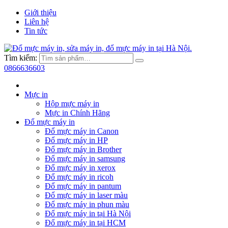
Giới thiệu
Liên hệ
Tin tức
Tìm kiếm:
0866636603
Mực in
Hộp mực máy in
Mực in Chính Hãng
Đổ mực máy in
Đổ mực máy in Canon
Đổ mực máy in HP
Đổ mực máy in Brother
Đổ mực máy in samsung
Đổ mực máy in xerox
Đổ mực máy in ricoh
Đổ mực máy in pantum
Đổ mực máy in laser màu
Đổ mực máy in phun màu
Đổ mực máy in tại Hà Nội
Đổ mực máy in tại HCM