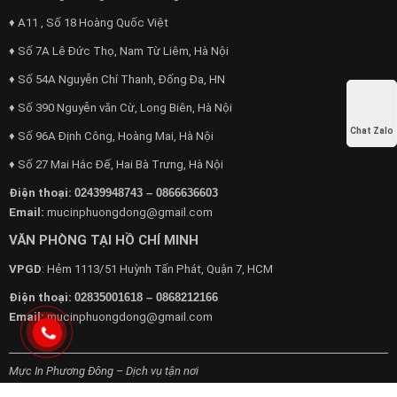
♦ A11 , Số 18 Hoàng Quốc Việt
♦ Số 7A Lê Đức Thọ, Nam Từ Liêm, Hà Nội
♦ Số 54A Nguyễn Chí Thanh, Đống Đa, HN
♦ Số 390 Nguyễn văn Cừ, Long Biên, Hà Nội
Chat Zalo
♦ Số 96A Định Công, Hoàng Mai, Hà Nội
♦ Số 27 Mai Hắc Đế, Hai Bà Trưng, Hà Nội
Điện thoại:
02439948743 – 0866636603
Email:
mucinphuongdong@gmail.com
VĂN PHÒNG TẠI HỒ CHÍ MINH
VPGD
: Hẻm 1113/51 Huỳnh Tấn Phát, Quận 7, HCM
Điện thoại:
02835001618 – 0868212166
Email:
mucinphuongdong@gmail.com
Mực In Phương Đông – Dịch vụ tận nơi
Chuyên cung cấp dịch vụ máy văn phòng