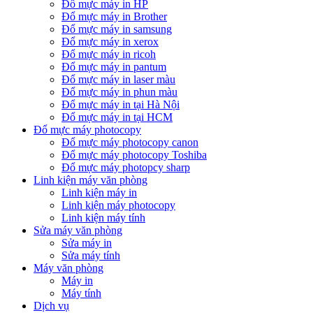
Đổ mực máy in HP
Đổ mực máy in Brother
Đổ mực máy in samsung
Đổ mực máy in xerox
Đổ mực máy in ricoh
Đổ mực máy in pantum
Đổ mực máy in laser màu
Đổ mực máy in phun màu
Đổ mực máy in tại Hà Nội
Đổ mực máy in tại HCM
Đổ mực máy photocopy
Đổ mực máy photocopy canon
Đổ mực máy photocopy Toshiba
Đổ mực máy photopcy sharp
Linh kiện máy văn phòng
Linh kiện máy in
Linh kiện máy photocopy
Linh kiện máy tính
Sửa máy văn phòng
Sửa máy in
Sửa máy tính
Máy văn phòng
Máy in
Máy tính
Dịch vụ