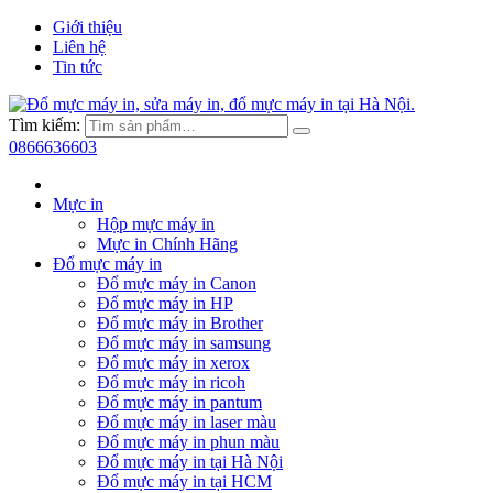
Giới thiệu
Liên hệ
Tin tức
Tìm kiếm:
0866636603
Mực in
Hộp mực máy in
Mực in Chính Hãng
Đổ mực máy in
Đổ mực máy in Canon
Đổ mực máy in HP
Đổ mực máy in Brother
Đổ mực máy in samsung
Đổ mực máy in xerox
Đổ mực máy in ricoh
Đổ mực máy in pantum
Đổ mực máy in laser màu
Đổ mực máy in phun màu
Đổ mực máy in tại Hà Nội
Đổ mực máy in tại HCM