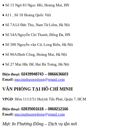
♦ Số 15 Ngõ 83 Ngọc Hồi, Hoàng Mai, HN
♦ A11 , Số 18 Hoàng Quốc Việt
♦ Số 7A Lê Đức Thọ, Nam Từ Liêm, Hà Nội
♦ Số 54A Nguyễn Chí Thanh, Đống Đa, HN
♦ Số 390 Nguyễn văn Cừ, Long Biên, Hà Nội
♦ Số 96A Định Công, Hoàng Mai, Hà Nội
♦ Số 27 Mai Hắc Đế, Hai Bà Trưng, Hà Nội
Điện thoại:
02439948743 – 0866636603
Email:
mucinphuongdong@gmail.com
VĂN PHÒNG TẠI HỒ CHÍ MINH
VPGD
: Hẻm 1113/51 Huỳnh Tấn Phát, Quận 7, HCM
Điện thoại:
02835001618 – 0868212166
Email:
mucinphuongdong@gmail.com
Mực In Phương Đông – Dịch vụ tận nơi