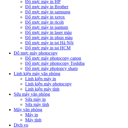
Đổ mực máy in HP
Đổ mực máy in Brother
Đổ mực máy in samsung
Đổ mực máy in xerox
Đổ mực máy in ricoh
Đổ mực máy in pantum
Đổ mực máy in laser màu
Đổ mực máy in phun màu
Đổ mực máy in tại Hà Nội
Đổ mực máy in tại HCM
Đổ mực máy photocopy
Đổ mực máy photocopy canon
Đổ mực máy photocopy Toshiba
Đổ mực máy photopcy sharp
Linh kiện máy văn phòng
Linh kiện máy in
Linh kiện máy photocopy
Linh kiện máy tính
Sửa máy văn phòng
Sửa máy in
Sửa máy tính
Máy văn phòng
Máy in
Máy tính
Dịch vụ