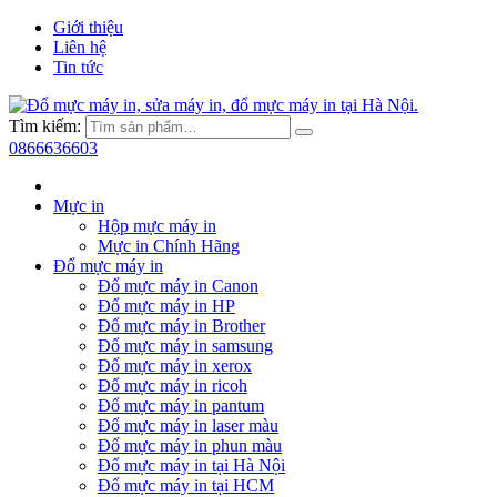
Giới thiệu
Liên hệ
Tin tức
Tìm kiếm:
0866636603
Mực in
Hộp mực máy in
Mực in Chính Hãng
Đổ mực máy in
Đổ mực máy in Canon
Đổ mực máy in HP
Đổ mực máy in Brother
Đổ mực máy in samsung
Đổ mực máy in xerox
Đổ mực máy in ricoh
Đổ mực máy in pantum
Đổ mực máy in laser màu
Đổ mực máy in phun màu
Đổ mực máy in tại Hà Nội
Đổ mực máy in tại HCM